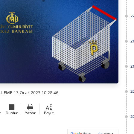
2
2
2
2
LLEME
13 Ocak 2023 10:28:46
t
Durdur
Yazdır
Boyut
2