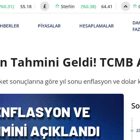
(%0.31)
55.18
(%0.38)
64.41
Sterlin
DA
HBERLER
PİYASALAR
HESAPLAMALAR
FA
yon Tahmini Geldi! TCMB
et sonuçlarına göre yıl sonu enflasyon ve dolar ku
So
2