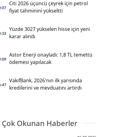
Citi 2026 üçüncü çeyrek için petrol
0:07
fiyat tahminini yükseltti
Yüzde 3027 yükselen hisse için yeni
9:33
karar alındı
Astor Enerji onayladı: 1,8 TL temettü
9:09
ödemesi yapılacak
VakıfBank, 2026'nın ilk yarısında
8:47
kredilerini ve mevduatını artırdı
 Çok Okunan Haberler