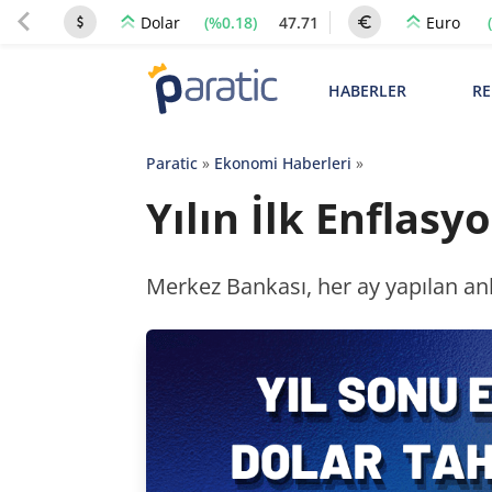
(%0.18)
47.71
Dolar
Euro
HABERLER
RE
Paratic
»
Ekonomi Haberleri
»
Yılın İlk Enflas
Merkez Bankası, her ay yapılan ank