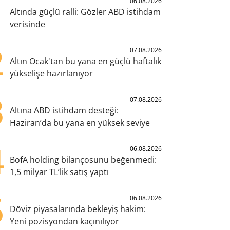
1
06.08.2026
Altında güçlü ralli: Gözler ABD istihdam
verisinde
2
07.08.2026
Altın Ocak'tan bu yana en güçlü haftalık
yükselişe hazırlanıyor
3
07.08.2026
Altına ABD istihdam desteği:
Haziran’da bu yana en yüksek seviye
4
06.08.2026
BofA holding bilançosunu beğenmedi:
1,5 milyar TL’lik satış yaptı
5
06.08.2026
Döviz piyasalarında bekleyiş hakim:
Yeni pozisyondan kaçınılıyor