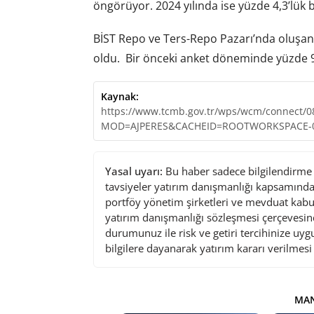
öngörüyor. 2024 yılında ise yüzde 4,3’lük
BİST Repo ve Ters-Repo Pazarı’nda oluşan c
oldu. Bir önceki anket döneminde yüzde 9
Kaynak:
https://www.tcmb.gov.tr/wps/wcm/connect/
MOD=AJPERES&CACHEID=ROOTWORKSPACE-08
Yasal uyarı:
Bu haber sadece bilgilendirme a
tavsiyeler yatırım danışmanlığı kapsamında 
portföy yönetim şirketleri ve mevduat kabu
yatırım danışmanlığı sözleşmesi çerçevesin
durumunuz ile risk ve getiri tercihinize uy
bilgilere dayanarak yatırım kararı verilmes
MAN