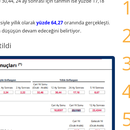
 30,44, 24 ay sonrası için tahmin ise yüzde 17,18
iyle yıllık olarak
yüzde 64,27
oranında gerçekleşti.
düşüşün devam edeceğini belirtiyor.
ildi