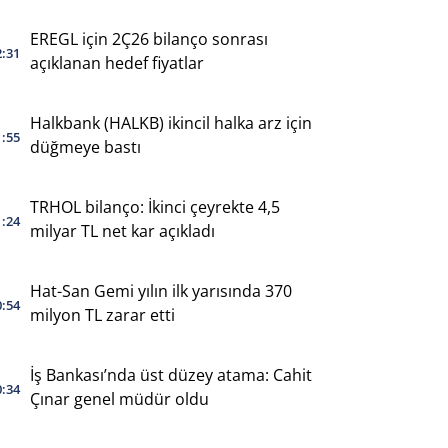
EREGL için 2Ç26 bilanço sonrası
2:31
açıklanan hedef fiyatlar
Halkbank (HALKB) ikincil halka arz için
1:55
düğmeye bastı
TRHOL bilanço: İkinci çeyrekte 4,5
1:24
milyar TL net kar açıkladı
Hat-San Gemi yılın ilk yarısında 370
0:54
milyon TL zarar etti
İş Bankası’nda üst düzey atama: Cahit
0:34
Çınar genel müdür oldu