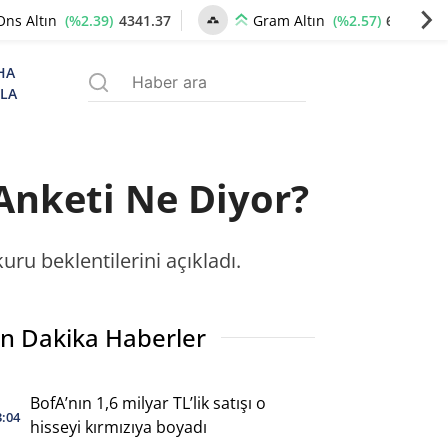
(%2.39)
4341.37
(%2.57)
6659.77
Ons Altın
Gram Altın
HA
ZLA
 Anketi Ne Diyor?
ru beklentilerini açıkladı.
n Dakika Haberler
BofA’nın 1,6 milyar TL’lik satışı o
3:04
hisseyi kırmızıya boyadı