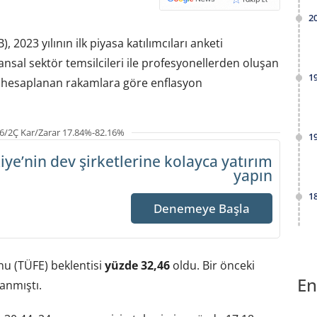
2
023 yılının ilk piyasa katılımcıları anketi
inansal sektör temsilcileri ile profesyonellerden oluşan
1
ek hesaplanan rakamlara göre enflasyon
6/2Ç Kar/Zarar 17.84%-82.16%
1
iye’nin dev şirketlerine
kolayca yatırım
yapın
1
Denemeye Başla
onu (TÜFE) beklentisi
yüzde 32,46
oldu. Bir önceki
En
anmıştı.