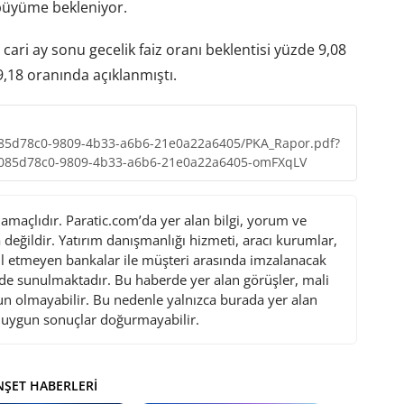
 büyüme bekleniyor.
ari ay sonu gecelik faiz oranı beklentisi yüzde 9,08
,18 oranında açıklanmıştı.
085d78c0-9809-4b33-a6b6-21e0a22a6405/PKA_Rapor.pdf?
5d78c0-9809-4b33-a6b6-21e0a22a6405-omFXqLV
maçlıdır. Paratic.com’da yer alan bilgi, yorum ve
değildir. Yatırım danışmanlığı hizmeti, aracı kurumlar,
l etmeyen bankalar ile müşteri arasında imzalanacak
de sunulmaktadır. Bu haberde yer alan görüşler, mali
gun olmayabilir. Bu nedenle yalnızca burada yer alan
i uygun sonuçlar doğurmayabilir.
ŞET HABERLERI