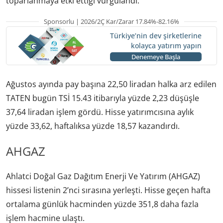
toparlanmaya etki ettiği vurgulandı.
Sponsorlu | 2026/2Ç Kar/Zarar 17.84%-82.16%
Türkiye’nin dev şirketlerine
kolayca yatırım yapın
Denemeye Başla
Ağustos ayında pay başına 22,50 liradan halka arz edilen
TATEN bugün TSİ 15.43 itibarıyla yüzde 2,23 düşüşle
37,64 liradan işlem gördü. Hisse yatırımcısına aylık
yüzde 33,62, haftalıksa yüzde 18,57 kazandırdı.
AHGAZ
Ahlatci Doğal Gaz Dağıtım Enerji Ve Yatırım (AHGAZ)
hissesi listenin 2’nci sırasına yerleşti. Hisse geçen hafta
ortalama günlük hacminden yüzde 351,8 daha fazla
işlem hacmine ulaştı.