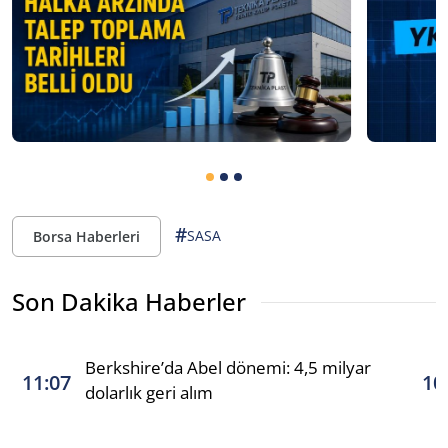
#
SASA
Borsa Haberleri
Son Dakika Haberler
Berkshire’da Abel dönemi: 4,5 milyar
11:07
10
dolarlık geri alım