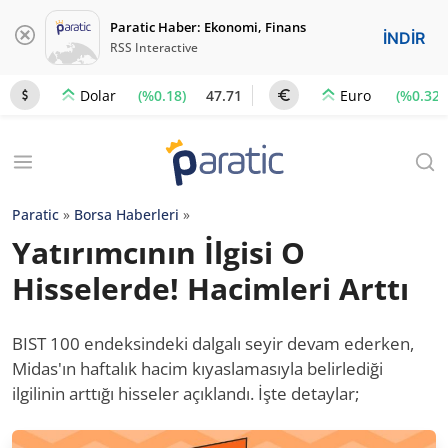
Paratic Haber: Ekonomi, Finans
İNDİR
RSS Interactive
(%0.18)
47.71
(%0.32)
Dolar
Euro
Paratic
»
Borsa Haberleri
»
Yatırımcının İlgisi O
Hisselerde! Hacimleri Arttı
BIST 100 endeksindeki dalgalı seyir devam ederken,
Midas'ın haftalık hacim kıyaslamasıyla belirlediği
ilgilinin arttığı hisseler açıklandı. İşte detaylar;