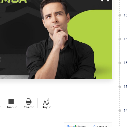
1
1
1
1
t
Durdur
Yazdır
Boyut
1