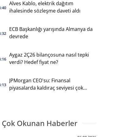
Alves Kablo, elektrik dağıtım
4:40
ihalesinde sözleşme daveti aldı
ECB Başkanlığı yarışında Almanya da
4:32
devrede
Aygaz 2Ç26 bilançosuna nasıl tepki
4:16
verdi? Hedef fiyat ne?
JPMorgan CEO'su: Finansal
4:13
piyasalarda kaldıraç seviyesi çok
yüksek
 Çok Okunan Haberler