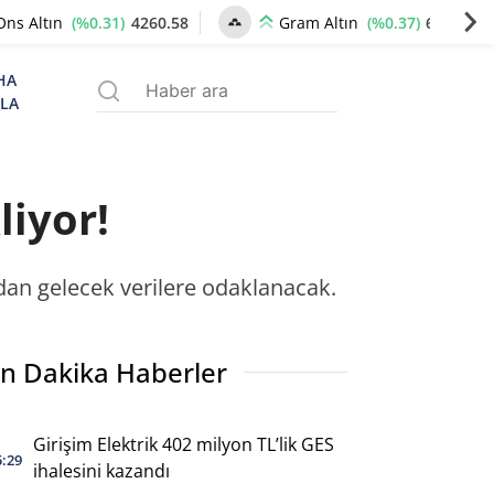
(%0.31)
4260.58
(%0.37)
6520.15
Ons Altın
Gram Altın
HA
ZLA
liyor!
'dan gelecek verilere odaklanacak.
n Dakika Haberler
Girişim Elektrik 402 milyon TL’lik GES
5:29
ihalesini kazandı