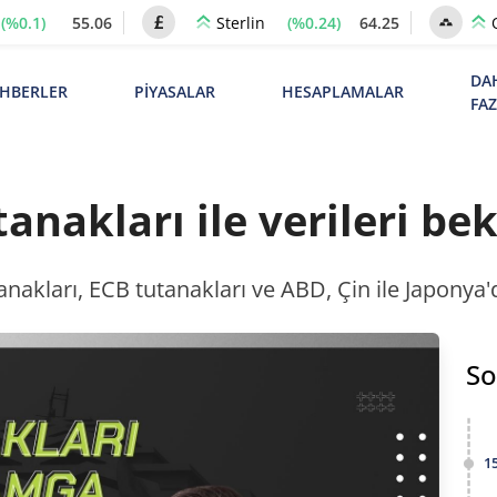
(%0.1)
55.06
(%0.24)
64.25
Sterlin
DA
HBERLER
PİYASALAR
HESAPLAMALAR
FA
anakları ile verileri bek
anakları, ECB tutanakları ve ABD, Çin ile Japonya
So
1