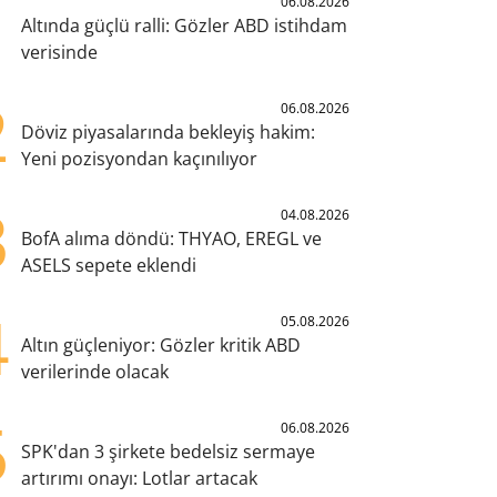
1
06.08.2026
Altında güçlü ralli: Gözler ABD istihdam
verisinde
2
06.08.2026
Döviz piyasalarında bekleyiş hakim:
Yeni pozisyondan kaçınılıyor
3
04.08.2026
BofA alıma döndü: THYAO, EREGL ve
ASELS sepete eklendi
4
05.08.2026
Altın güçleniyor: Gözler kritik ABD
verilerinde olacak
5
06.08.2026
SPK'dan 3 şirkete bedelsiz sermaye
artırımı onayı: Lotlar artacak