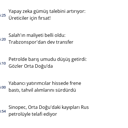
Yapay zeka gümüş talebini artırıyor:
5:25
Üreticiler için fırsat!
Salah'ın maliyeti belli oldu:
5:20
Trabzonspor'dan dev transfer
Petrolde barış umudu düşüş getirdi:
5:10
Gözler Orta Doğu’da
Yabancı yatırımcılar hissede frene
5:00
bastı, tahvil alımlarını sürdürdü
Sinopec, Orta Doğu'daki kayıpları Rus
4:54
petrolüyle telafi ediyor