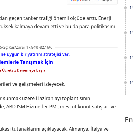
1
 geçen tanker trafiği önemli ölçüde arttı. Enerji
 yüksek kalmaya devam etti ve bu da para politikasını
1
6/2Ç Kar/Zarar 17.84%-82.16%
e uygun bir yatırım stratejisi var.
1
şlemlerle Tanışmak İçin
le Ücretsiz Denemeye Başla
1
ileri ve gelişmeleri izleyecek.
r sunmak üzere Haziran ayı toplantısının
de, ABD ISM Hizmetler PMI, mevcut konut satışları ve
En
kası tutanaklarını açıklayacak. Almanya, İtalya ve