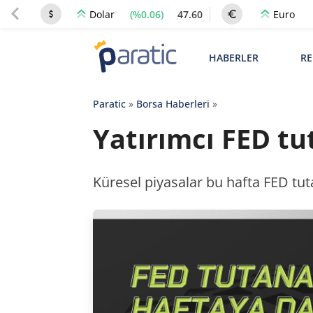
(%0.06)
47.60
Dolar
Euro
HABERLER
RE
Paratic
»
Borsa Haberleri
»
Yatırımcı FED tut
Küresel piyasalar bu hafta FED tut