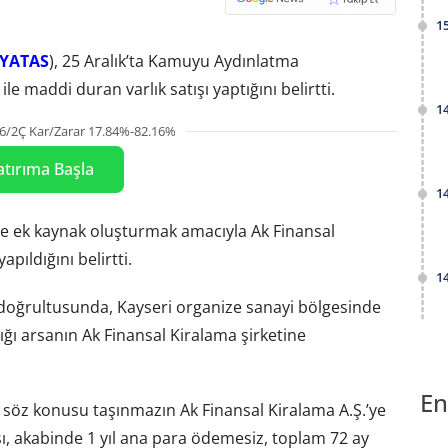
1
YATAS
), 25 Aralık’ta Kamuyu Aydınlatma
e maddi duran varlık satışı yaptığını belirtti.
1
6/2Ç Kar/Zarar 17.84%-82.16%
atırıma Başla
1
 ve ek kaynak oluşturmak amacıyla Ak Finansal
apıldığını belirtti.
1
 doğrultusunda, Kayseri organize sanayi bölgesinde
ığı arsanın Ak Finansal Kiralama şirketine
En
söz konusu taşınmazın Ak Finansal Kiralama A.Ş.’ye
sı, akabinde 1 yıl ana para ödemesiz, toplam 72 ay