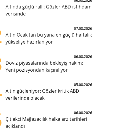
1
06.08.2026
Altında güçlü ralli: Gözler ABD istihdam
verisinde
2
07.08.2026
Altın Ocak'tan bu yana en güçlü haftalık
yükselişe hazırlanıyor
3
06.08.2026
Döviz piyasalarında bekleyiş hakim:
Yeni pozisyondan kaçınılıyor
4
05.08.2026
Altın güçleniyor: Gözler kritik ABD
verilerinde olacak
5
06.08.2026
Çitlekçi Mağazacılık halka arz tarihleri
açıklandı