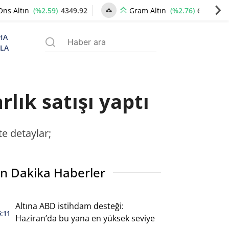
(%2.59)
4349.92
(%2.76)
6672.00
Ons Altın
Gram Altın
HA
ZLA
lık satışı yaptı
te detaylar;
n Dakika Haberler
Altına ABD istihdam desteği:
6:11
Haziran’da bu yana en yüksek seviye