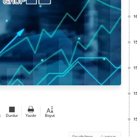
1
1
1
1
t
Durdur
Yazdır
Boyut
1