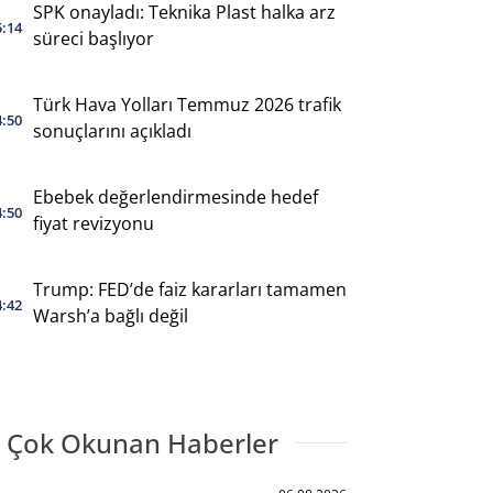
SPK onayladı: Teknika Plast halka arz
5:14
süreci başlıyor
Türk Hava Yolları Temmuz 2026 trafik
4:50
sonuçlarını açıkladı
Ebebek değerlendirmesinde hedef
4:50
fiyat revizyonu
Trump: FED’de faiz kararları tamamen
4:42
Warsh’a bağlı değil
 Çok Okunan Haberler