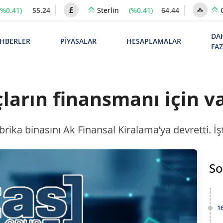
(%0.41)
55.24
(%0.41)
64.44
Sterlin
DA
HBERLER
PİYASALAR
HESAPLAMALAR
FA
arın finansmanı için var
rika binasını Ak Finansal Kiralama’ya devretti. İş
So
1