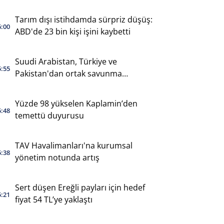
Tarım dışı istihdamda sürpriz düşüş:
6:00
ABD'de 23 bin kişi işini kaybetti
Suudi Arabistan, Türkiye ve
5:55
Pakistan'dan ortak savunma
anlaşması
Yüzde 98 yükselen Kaplamin’den
5:48
temettü duyurusu
TAV Havalimanları'na kurumsal
5:38
yönetim notunda artış
Sert düşen Ereğli payları için hedef
5:21
fiyat 54 TL’ye yaklaştı