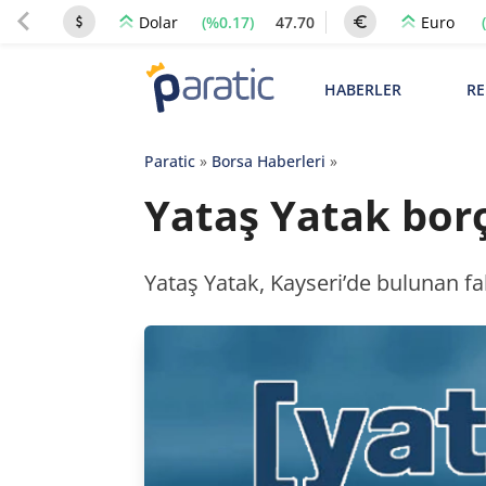
(%0.17)
47.70
Dolar
Euro
HABERLER
RE
Paratic
»
Borsa Haberleri
»
Yataş Yatak borçl
Yataş Yatak, Kayseri’de bulunan fab