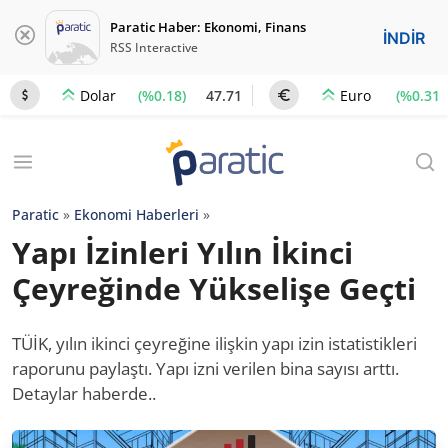
Paratic Haber: Ekonomi, Finans
İNDİR
RSS Interactive
(%0.18)
47.71
(%0.31)
Dolar
Euro
Paratic
»
Ekonomi Haberleri
»
Yapı İzinleri Yılın İkinci
Çeyreğinde Yükselişe Geçti
TÜİK, yılın ikinci çeyreğine ilişkin yapı izin istatistikleri
raporunu paylaştı. Yapı izni verilen bina sayısı arttı.
Detaylar haberde..