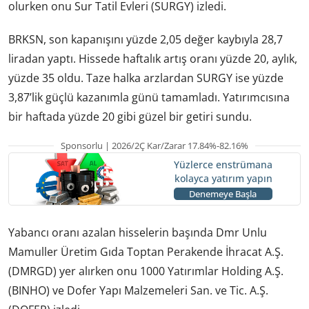
olurken onu Sur Tatil Evleri (SURGY) izledi.
BRKSN, son kapanışını yüzde 2,05 değer kaybıyla 28,7
liradan yaptı. Hissede haftalık artış oranı yüzde 20, aylık,
yüzde 35 oldu. Taze halka arzlardan SURGY ise yüzde
3,87’lik güçlü kazanımla günü tamamladı. Yatırımcısına
bir haftada yüzde 20 gibi güzel bir getiri sundu.
Sponsorlu | 2026/2Ç Kar/Zarar 17.84%-82.16%
Yüzlerce enstrümana
kolayca yatırım yapın
Denemeye Başla
Yabancı oranı azalan hisselerin başında Dmr Unlu
Mamuller Üretim Gıda Toptan Perakende İhracat A.Ş.
(DMRGD) yer alırken onu 1000 Yatırımlar Holding A.Ş.
(BINHO) ve Dofer Yapı Malzemeleri San. ve Tic. A.Ş.