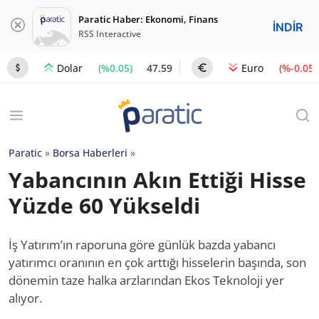
Paratic Haber: Ekonomi, Finans
İNDİR
RSS Interactive
(%0.05)
47.59
(%-0.05)
Dolar
Euro
Paratic
»
Borsa Haberleri
»
Yabancının Akın Ettiği Hisse
Yüzde 60 Yükseldi
İş Yatırım’ın raporuna göre günlük bazda yabancı
yatırımcı oranının en çok arttığı hisselerin başında, son
dönemin taze halka arzlarından Ekos Teknoloji yer
alıyor.