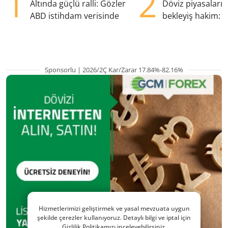
1
2
Altında güçlü ralli: Gözler
Döviz piyasaları
ABD istihdam verisinde
bekleyiş hakim: Y
pozisyondan kaçı
Sponsorlu | 2026/2Ç Kar/Zarar 17.84%-82.16%
Hizmetlerimizi geliştirmek ve yasal mevzuata uygun
şekilde çerezler kullanıyoruz. Detaylı bilgi ve iptal için
Gizlilik Politikamızı inceleyebilirsiniz.