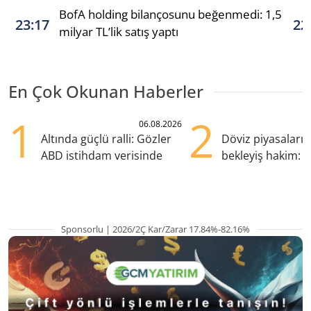
BofA holding bilançosunu beğenmedi: 1,5
23:17
22
milyar TL’lik satış yaptı
En Çok Okunan Haberler
1
2
06.08.2026
Altında güçlü ralli: Gözler
Döviz piyasaları
ABD istihdam verisinde
bekleyiş hakim: Y
pozisyondan kaçı
Sponsorlu | 2026/2Ç Kar/Zarar 17.84%-82.16%