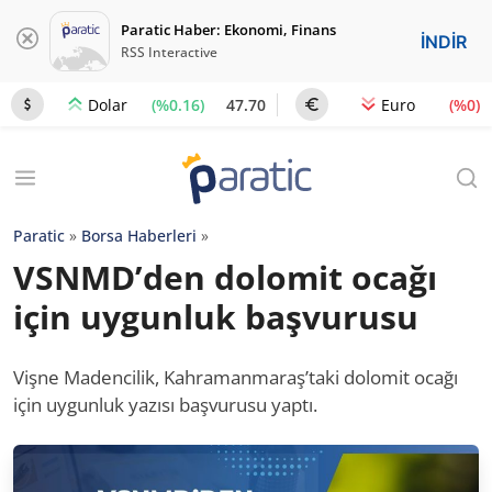
Paratic Haber: Ekonomi, Finans
İNDİR
RSS Interactive
(%0.16)
47.70
(%0)
Dolar
Euro
Paratic
»
Borsa Haberleri
»
VSNMD’den dolomit ocağı
için uygunluk başvurusu
Vişne Madencilik, Kahramanmaraş’taki dolomit ocağı
için uygunluk yazısı başvurusu yaptı.