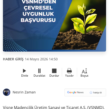
HABER GİRİŞ
14 Mayıs 2026 14:50
Dinle
Duraklat
Durdur
Yazdır
Boyut
Nesrin Zaman
Vişne Madencilik Üretim Sanayi ve Ticaret A.Ş. (VSNMD),