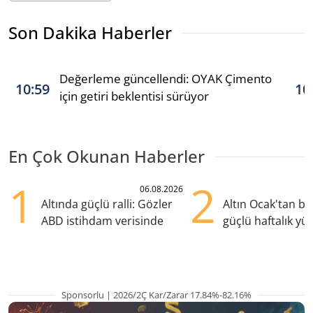
Son Dakika Haberler
Değerleme güncellendi: OYAK Çimento
10:59
10
için getiri beklentisi sürüyor
En Çok Okunan Haberler
1
2
06.08.2026
Altında güçlü ralli: Gözler
Altın Ocak'tan b
ABD istihdam verisinde
güçlü haftalık yük
hazırlanıyor
Sponsorlu | 2026/2Ç Kar/Zarar 17.84%-82.16%