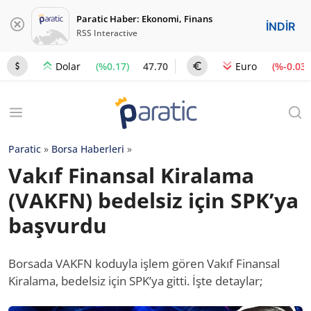
Paratic Haber: Ekonomi, Finans
İNDİR
RSS Interactive
(%0.17)
47.70
(%-0.03)
Dolar
Euro
Paratic
»
Borsa Haberleri
»
Vakıf Finansal Kiralama
(VAKFN) bedelsiz için SPK’ya
başvurdu
Borsada VAKFN koduyla işlem gören Vakıf Finansal
Kiralama, bedelsiz için SPK’ya gitti. İşte detaylar;