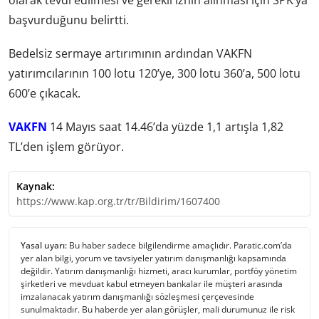
olarak tevdi edilmesi ve gerekli iznin alınması için SPK’ya
başvurduğunu belirtti.
Bedelsiz sermaye artırımının ardından VAKFN
yatırımcılarının 100 lotu 120’ye, 300 lotu 360’a, 500 lotu
600’e çıkacak.
VAKFN
14 Mayıs saat 14.46’da yüzde 1,1 artışla 1,82
TL’den işlem görüyor.
Kaynak:
https://www.kap.org.tr/tr/Bildirim/1607400
Yasal uyarı:
Bu haber sadece bilgilendirme amaçlıdır. Paratic.com’da
yer alan bilgi, yorum ve tavsiyeler yatırım danışmanlığı kapsamında
değildir. Yatırım danışmanlığı hizmeti, aracı kurumlar, portföy yönetim
şirketleri ve mevduat kabul etmeyen bankalar ile müşteri arasında
imzalanacak yatırım danışmanlığı sözleşmesi çerçevesinde
sunulmaktadır. Bu haberde yer alan görüşler, mali durumunuz ile risk