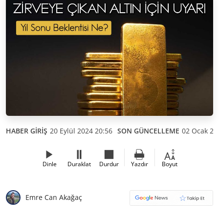
HABER GİRİŞ
20 Eylül 2024 20:56
SON GÜNCELLEME
02 Ocak 20
Dinle
Duraklat
Durdur
Yazdır
Boyut
Emre Can Akağaç