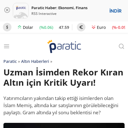
Paratic Haber: Ekonomi, Finans
İNDİR
RSS Interactive
(%0.06)
47.59
(%-0.09)
Dolar
Euro
Paratic
»
Altın Haberleri
»
Uzman İsimden Rekor Kıran
Altın için Kritik Uyarı!
Yatırımcıların yakından takip ettiği isimlerden olan
İslam Memiş, altında kar satışlarının görülebileceğini
paylaştı. Gram altında yıl sonu beklentisi ne?