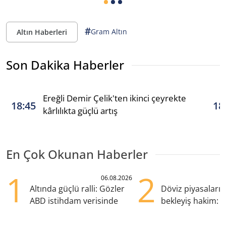
#
Gram Altın
Altın Haberleri
Son Dakika Haberler
Ereğli Demir Çelik'ten ikinci çeyrekte
18:45
18
kârlılıkta güçlü artış
En Çok Okunan Haberler
1
2
06.08.2026
Altında güçlü ralli: Gözler
Döviz piyasaları
ABD istihdam verisinde
bekleyiş hakim: Y
pozisyondan kaçı