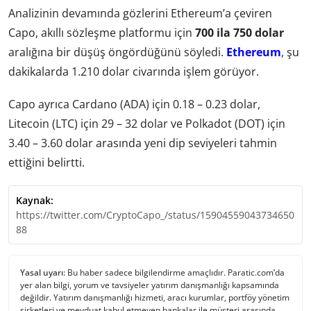
Analizinin devamında gözlerini Ethereum’a çeviren
Capo, akıllı sözleşme platformu için
700 ila 750 dolar
aralığına bir düşüş öngördüğünü söyledi.
Ethereum
, şu
dakikalarda 1.210 dolar civarında işlem görüyor.
Capo ayrıca Cardano (ADA) için 0.18 – 0.23 dolar,
Litecoin (LTC) için 29 – 32 dolar ve Polkadot (DOT) için
3.40 – 3.60 dolar arasında yeni dip seviyeleri tahmin
ettiğini belirtti.
Kaynak:
https://twitter.com/CryptoCapo_/status/15904559043734650
88
Yasal uyarı:
Bu haber sadece bilgilendirme amaçlıdır. Paratic.com’da
yer alan bilgi, yorum ve tavsiyeler yatırım danışmanlığı kapsamında
değildir. Yatırım danışmanlığı hizmeti, aracı kurumlar, portföy yönetim
şirketleri ve mevduat kabul etmeyen bankalar ile müşteri arasında