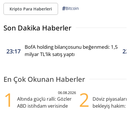
#
Bitcoin
Kripto Para Haberleri
Son Dakika Haberler
BofA holding bilançosunu beğenmedi: 1,5
23:17
22
milyar TL’lik satış yaptı
En Çok Okunan Haberler
1
2
06.08.2026
Altında güçlü ralli: Gözler
Döviz piyasaları
ABD istihdam verisinde
bekleyiş hakim: Y
pozisyondan kaçı