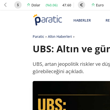
(%0.06)
47.60
Dolar
Euro
HABERLER
RE
Paratic
»
Altın Haberleri
»
UBS: Altın ve gü
UBS, artan jeopolitik riskler ve düşe
görebileceğini açıkladı.