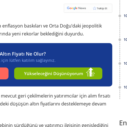
1
 enflasyon baskıları ve Orta Doğu’daki jeopolitik
larında yeni rekorlar beklediğini duyurdu.
1
Altın Fiyatı Ne Olur?
için lütfen katılım sağlayınız.
1
Yükseleceğini Düşünüyorum
1
 mevcut geri çekilmelerin yatırımcılar için alım fırsatı
erdeki düşüşün altın fiyatlarını desteklemeye devam
En
binin sürdüğünü ve yatırımcı ilgisinin genişlediğini