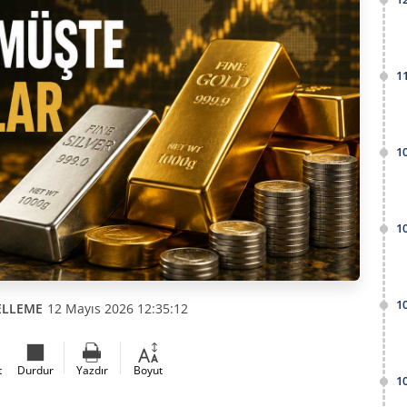
1
1
1
1
ELLEME
12 Mayıs 2026 12:35:12
t
Durdur
Yazdır
Boyut
1