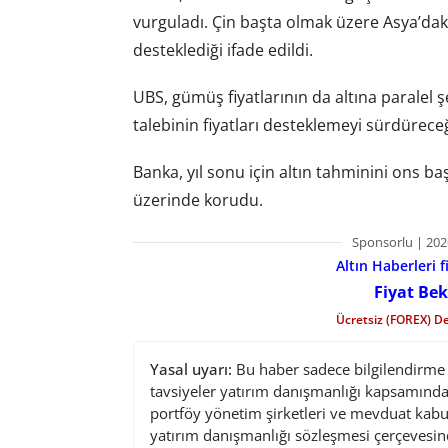
vurguladı. Çin başta olmak üzere Asya’daki f
desteklediği ifade edildi.
UBS, gümüş fiyatlarının da altına paralel ş
talebinin fiyatları desteklemeyi sürdüreceği
Banka, yıl sonu için altın tahminini ons b
üzerinde korudu.
Sponsorlu | 202
Altın Haberleri f
Fiyat Bek
Ücretsiz (FOREX) D
Yasal uyarı:
Bu haber sadece bilgilendirme a
tavsiyeler yatırım danışmanlığı kapsamında 
portföy yönetim şirketleri ve mevduat kabu
yatırım danışmanlığı sözleşmesi çerçevesin