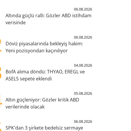
1
06.08.2026
Altında güçlü ralli: Gözler ABD istihdam
verisinde
2
06.08.2026
Döviz piyasalarında bekleyiş hakim:
Yeni pozisyondan kaçınılıyor
3
04.08.2026
BofA alıma döndü: THYAO, EREGL ve
ASELS sepete eklendi
4
05.08.2026
Altın güçleniyor: Gözler kritik ABD
verilerinde olacak
5
06.08.2026
SPK'dan 3 şirkete bedelsiz sermaye