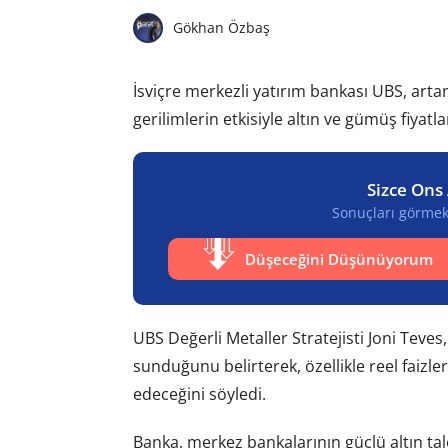
Gökhan Özbaş
İsviçre merkezli yatırım bankası UBS, artan
gerilimlerin etkisiyle altın ve gümüş fiyat
Sizce Ons 
Sonuçları görmek 
Düşeceğini Düşünüyorum
UBS Değerli Metaller Stratejisti Joni Teves,
sunduğunu belirterek, özellikle reel faizl
edeceğini söyledi.
Banka, merkez bankalarının güçlü altın tale