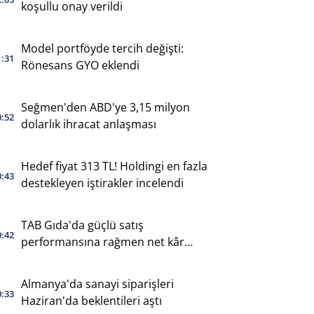
koşullu onay verildi
Model portföyde tercih değişti:
1:31
Rönesans GYO eklendi
Seğmen'den ABD'ye 3,15 milyon
0:52
dolarlık ihracat anlaşması
Hedef fiyat 313 TL! Holdingi en fazla
0:43
destekleyen iştirakler incelendi
TAB Gıda'da güçlü satış
0:42
performansına rağmen net kâr
geriledi
Almanya'da sanayi siparişleri
0:33
Haziran'da beklentileri aştı