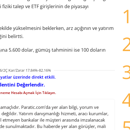
iziki talep ve ETF girişlerinin de piyasayı
ekilde yükselmesini beklerken, arz açığının ve yatırım
ni belirtti.
aşına 5.600 dolar, gümüş tahminini ise 100 doların
6/2Ç Kar/Zarar 17.84%-82.16%
iyatlar üzerinde direkt etkili.
lentini Değerlendir.
eneme Hesabı Açmak İçin Tıklayın.
maçlıdır. Paratic.com’da yer alan bilgi, yorum ve
değildir. Yatırım danışmanlığı hizmeti, aracı kurumlar,
l etmeyen bankalar ile müşteri arasında imzalanacak
de sunulmaktadır. Bu haberde yer alan görüşler, mali