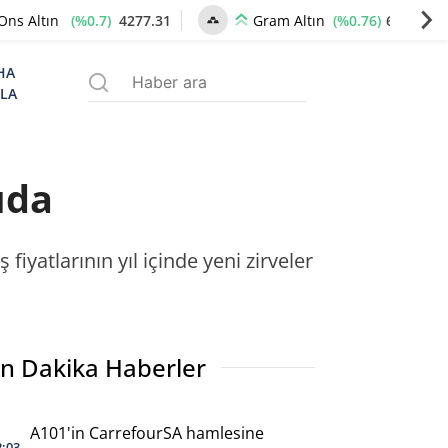
(%0.7)
4277.31
(%0.76)
6545.71
Ons Altın
Gram Altın
HA
ZLA
ıda
fiyatlarının yıl içinde yeni zirveler
n Dakika Haberler
A101'in CarrefourSA hamlesine
2:03