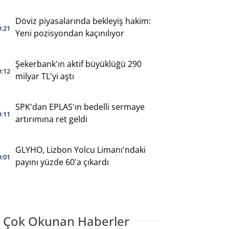
Döviz piyasalarında bekleyiş hakim:
0:21
Yeni pozisyondan kaçınılıyor
Şekerbank'ın aktif büyüklüğü 290
0:12
milyar TL'yi aştı
SPK'dan EPLAS'ın bedelli sermaye
0:11
artırımına ret geldi
GLYHO, Lizbon Yolcu Limanı'ndaki
0:01
payını yüzde 60'a çıkardı
 Çok Okunan Haberler