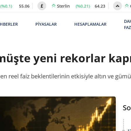
(%0.1)
55.06
(%0.21)
64.23
Sterlin
DA
HBERLER
PİYASALAR
HESAPLAMALAR
FA
müşte yeni rekorlar kap
n reel faiz beklentilerinin etkisiyle altın ve gümüş 
So
1