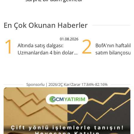
En Çok Okunan Haberler
1
2
01.08.2026
Altında satış dalgası:
BofA'nın haftalık 
Uzmanlardan 4 bin dolar
satım bilançosu
uyarısı
öne çıktı, ASELS s
Sponsorlu | 2026/2Ç Kar/Zarar 17.84%-82.16%