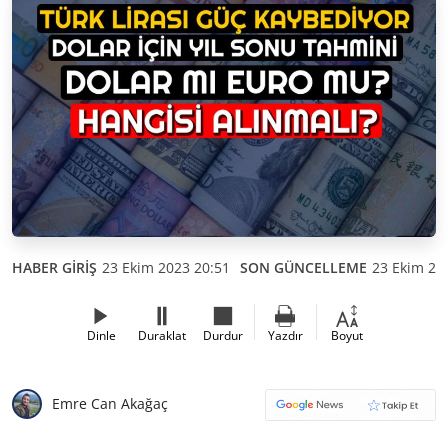
HABER GİRİŞ
23 Ekim 2023 20:51
SON GÜNCELLEME
23 Ekim 20
Dinle
Duraklat
Durdur
Yazdır
Boyut
Emre Can Akağaç