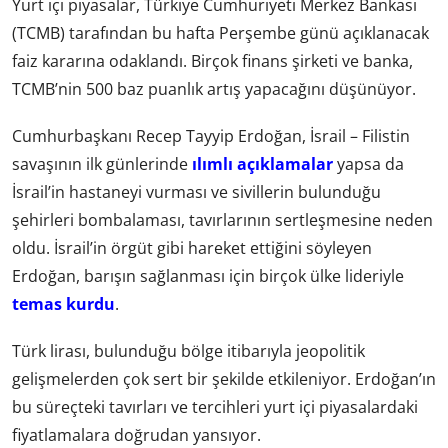
Yurt içi piyasalar, Türkiye Cumhuriyeti Merkez Bankası
(TCMB) tarafından bu hafta Perşembe günü açıklanacak
faiz kararına odaklandı. Birçok finans şirketi ve banka,
TCMB’nin 500 baz puanlık artış yapacağını düşünüyor.
Cumhurbaşkanı Recep Tayyip Erdoğan, İsrail – Filistin
savaşının ilk günlerinde
ılımlı açıklamalar
yapsa da
İsrail’in hastaneyi vurması ve sivillerin bulunduğu
şehirleri bombalaması, tavırlarının sertleşmesine neden
oldu. İsrail’in örgüt gibi hareket ettiğini söyleyen
Erdoğan, barışın sağlanması için birçok ülke lideriyle
temas kurdu
.
Türk lirası, bulunduğu bölge itibarıyla jeopolitik
gelişmelerden çok sert bir şekilde etkileniyor. Erdoğan’ın
bu süreçteki tavırları ve tercihleri yurt içi piyasalardaki
fiyatlamalara doğrudan yansıyor.