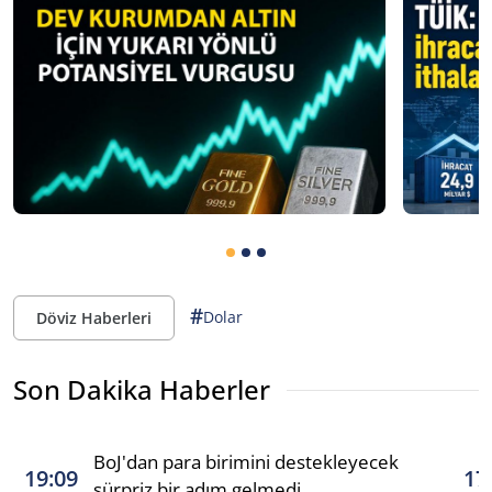
#
Dolar
Döviz Haberleri
Son Dakika Haberler
BoJ'dan para birimini destekleyecek
19:09
17
sürpriz bir adım gelmedi