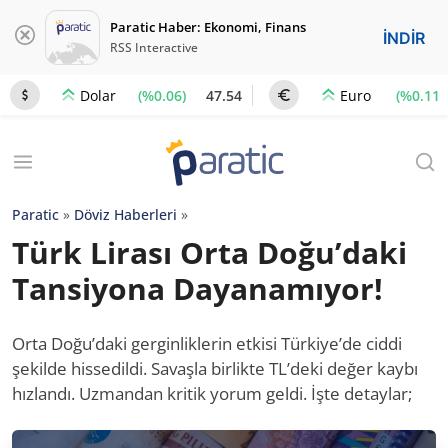
Paratic Haber: Ekonomi, Finans
İNDİR
RSS Interactive
(%0.06)
47.54
(%0.11)
Dolar
Euro
Paratic
»
Döviz Haberleri
»
Türk Lirası Orta Doğu’daki
Tansiyona Dayanamıyor!
Orta Doğu’daki gerginliklerin etkisi Türkiye’de ciddi
şekilde hissedildi. Savaşla birlikte TL’deki değer kaybı
hızlandı. Uzmandan kritik yorum geldi. İşte detaylar;