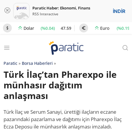
Paratic Haber: Ekonomi, Finans
İNDİR
RSS Interactive
(%0.04)
47.59
(%0.19)
Dolar
Euro
Paratic
»
Borsa Haberleri
»
Türk İlaç’tan Pharexpo ile
münhasır dağıtım
anlaşması
Türk İlaç ve Serum Sanayi, ürettiği ilaçların eczane
pazarındaki pazarlama ve dağıtımı için Pharexpo İlaç
Ecza Deposu ile münhasırlık anlaşması imzaladı.