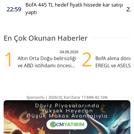
BofA 445 TL hedef fiyatlı hissede kar satışı
22:59
22
yaptı
En Çok Okunan Haberler
1
2
04.08.2026
Altın Orta Doğu belirsizliği
BofA alıma dönd
ve ABD istihdamı öncesi
EREGL ve ASELS 
yükselişte
eklendi
Sponsorlu | 2026/2Ç Kar/Zarar 17.84%-82.16%