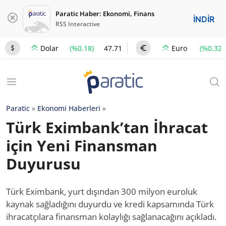
Paratic Haber: Ekonomi, Finans
İNDİR
RSS Interactive
(%0.18)
47.71
(%0.32)
Dolar
Euro
Paratic
»
Ekonomi Haberleri
»
Türk Eximbank’tan İhracat
için Yeni Finansman
Duyurusu
Türk Eximbank, yurt dışından 300 milyon euroluk
kaynak sağladığını duyurdu ve kredi kapsamında Türk
ihracatçılara finansman kolaylığı sağlanacağını açıkladı.