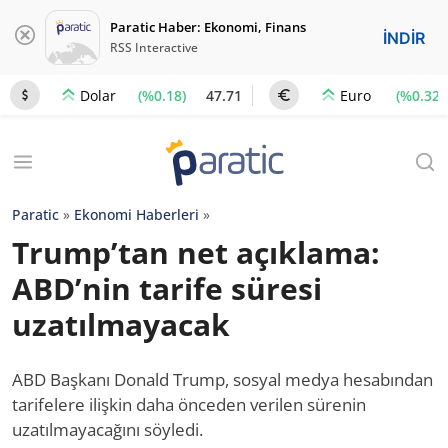
Paratic Haber: Ekonomi, Finans
İNDİR
RSS Interactive
(%0.18)
47.71
(%0.32)
Dolar
Euro
Paratic
»
Ekonomi Haberleri
»
Trump’tan net açıklama:
ABD’nin tarife süresi
uzatılmayacak
ABD Başkanı Donald Trump, sosyal medya hesabından
tarifelere ilişkin daha önceden verilen sürenin
uzatılmayacağını söyledi.