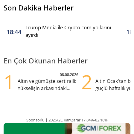
Son Dakika Haberler
Trump Media ile Crypto.com yollarını
18:44
18
ayırdı
En Çok Okunan Haberler
1
2
08.08.2026
Altın ve gümüşte sert ralli:
Altın Ocak'tan b
Yükselişin arkasındaki
güçlü haftalık yük
kritik etkenler
hazırlanıyor
Sponsorlu | 2026/2Ç Kar/Zarar 17.84%-82.16%