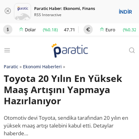
Paratic Haber: Ekonomi, Finans
İNDİR
RSS Interactive
(%0.18)
47.71
(%0.32)
Dolar
Euro
Paratic
»
Ekonomi Haberleri
»
Toyota 20 Yılın En Yüksek
Maaş Artışını Yapmaya
Hazırlanıyor
Otomotiv devi Toyota, sendika tarafından 20 yılın en
yüksek maaş artışı talebini kabul etti. Detaylar
haberde…