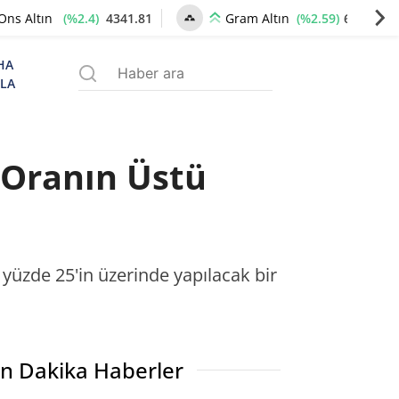
(%2.4)
4341.81
(%2.59)
6660.55
Ons Altın
Gram Altın
HA
ZLA
 Oranın Üstü
yüzde 25'in üzerinde yapılacak bir
n Dakika Haberler