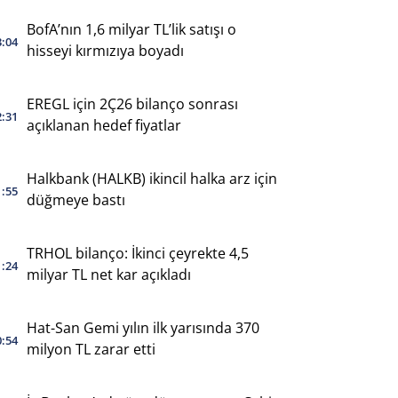
BofA’nın 1,6 milyar TL’lik satışı o
3:04
hisseyi kırmızıya boyadı
EREGL için 2Ç26 bilanço sonrası
2:31
açıklanan hedef fiyatlar
Halkbank (HALKB) ikincil halka arz için
1:55
düğmeye bastı
TRHOL bilanço: İkinci çeyrekte 4,5
1:24
milyar TL net kar açıkladı
Hat-San Gemi yılın ilk yarısında 370
0:54
milyon TL zarar etti