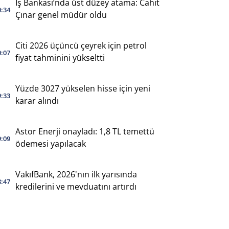
İş Bankası’nda üst düzey atama: Cahit
0:34
Çınar genel müdür oldu
Citi 2026 üçüncü çeyrek için petrol
0:07
fiyat tahminini yükseltti
Yüzde 3027 yükselen hisse için yeni
9:33
karar alındı
Astor Enerji onayladı: 1,8 TL temettü
9:09
ödemesi yapılacak
VakıfBank, 2026'nın ilk yarısında
8:47
kredilerini ve mevduatını artırdı