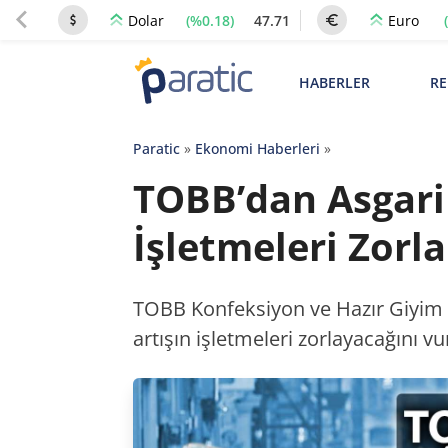
(%0.18)
47.71
Dolar
Euro
HABERLER
RE
Paratic
»
Ekonomi Haberleri
»
TOBB’dan Asgari
İşletmeleri Zorla
TOBB Konfeksiyon ve Hazır Giyim Sa
artışın işletmeleri zorlayacağını vu