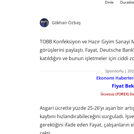
Dinle
Durakla
Gökhan Özbaş
TOBB Konfeksiyon ve Hazır Giyim Sanayi Mecl
görüşlerini paylaştı. Fayat, Deutsche Bank’
katıldığını ve bunun işletmeler için ciddi zo
Sponsorlu | 202
Ekonomi Haberleri 
Fiyat Bek
Ücretsiz (FOREX) D
Asgari ücrette yüzde 25-26’yı aşan bir art
kaybını hızlandırabileceğini vurguladı. İşv
gerektiğini ifade eden Fayat, çalışanların e
çekti.