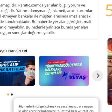
maçlıdır. Paratic.com’da yer alan bilgi, yorum ve
değildir. Yatırım danışmanlığı hizmeti, aracı kurumlar,
l etmeyen bankalar ile müşteri arasında imzalanacak
de sunulmaktadır. Bu haberde yer alan görüşler, mali
gun olmayabilir. Bu nedenle yalnızca burada yer alan
i uygun sonuçlar doğurmayabilir.
ŞET HABERLERI
Hizmetlerimizi geliştirmek ve yasal mevzuata uygun
şekilde çerezler kullanıyoruz. Detaylı bilgi ve iptal için