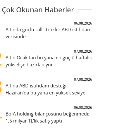
 Çok Okunan Haberler
1
06.08.2026
Altında güçlü ralli: Gözler ABD istihdam
verisinde
2
07.08.2026
Altın Ocak'tan bu yana en güçlü haftalık
yükselişe hazırlanıyor
3
07.08.2026
Altına ABD istihdam desteği:
Haziran’da bu yana en yüksek seviye
4
06.08.2026
BofA holding bilançosunu beğenmedi:
1,5 milyar TL’lik satış yaptı