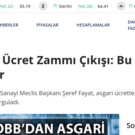
(%0.32)
55.19
(%0.38)
64.41
Sterlin
DA
HBERLER
PİYASALAR
HESAPLAMALAR
FA
 Ücret Zammı Çıkışı: Bu
r
nayi Meclis Başkanı Şeref Fayat, asgari ücrette 
rguladı.
So