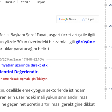
t
Durdur
Yazdır
Boyut
2
2
is Başkanı Şeref Fayat, asgari ücret artışı ile ilgili
ın yüzde 30’un üzerindeki bir zamla ilgili
görüşüne
1
rluklar yaratacağını belirtti.
6/2Ç Kar/Zarar 17.84%-82.16%
fiyatlar üzerinde direkt etkili.
1
lentini Değerlendir.
eneme Hesabı Açmak İçin Tıklayın.
1
ışın, özellikle emek yoğun sektörlerde istihdam
erenlerin üzerindeki mali yükün sınırlandırılması
line geçen net ücretin artırılması gerektiğine dikkat