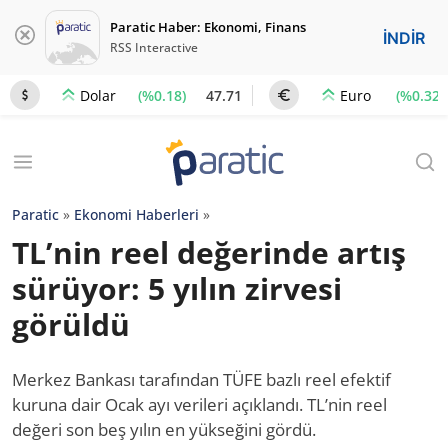
Paratic Haber: Ekonomi, Finans
İNDİR
RSS Interactive
(%0.18)
47.71
(%0.32)
Dolar
Euro
Paratic
»
Ekonomi Haberleri
»
TL’nin reel değerinde artış
sürüyor: 5 yılın zirvesi
görüldü
Merkez Bankası tarafından TÜFE bazlı reel efektif
kuruna dair Ocak ayı verileri açıklandı. TL’nin reel
değeri son beş yılın en yükseğini gördü.