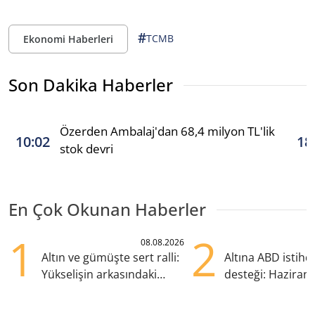
#
TCMB
Ekonomi Haberleri
Son Dakika Haberler
Özerden Ambalaj'dan 68,4 milyon TL'lik
10:02
18
stok devri
En Çok Okunan Haberler
1
2
08.08.2026
Altın ve gümüşte sert ralli:
Altına ABD istih
Yükselişin arkasındaki
desteği: Haziran
kritik etkenler
yana en yüksek s