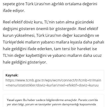
sepete göre Türk Lirası’nın ağırlıklı ortalama değerini
ifade ediyor.
Reel efektif döviz kuru, TL’nin satın alma gücündeki
değişimi gösteren önemli bir göstergedir. Reel efektif
kurun yükselmesi, Türk Lirası’nın değer kazandığını ve
Türkiye’deki malların yabancı mallara kıyasla daha pahalı
hale geldiğini ifade ederken, tam tersi bir hareket ise
TL’nin değer kaybettiğini ve yabancı malların daha ucuz
hale geldiğini gösteriyor.
Kaynak:
https://www.tcmb.gov.tr/wps/wcm/connect/tr/tcmb+tr/main
+menu/istatistikler/doviz+kurlari/reel+efektif+doviz+kuruu
Yasal uyarı:
Bu haber sadece bilgilendirme amaçlıdır. Paratic.com’da
yer alan bilgi, yorum ve tavsiyeler yatırım danışmanlığı kapsamında