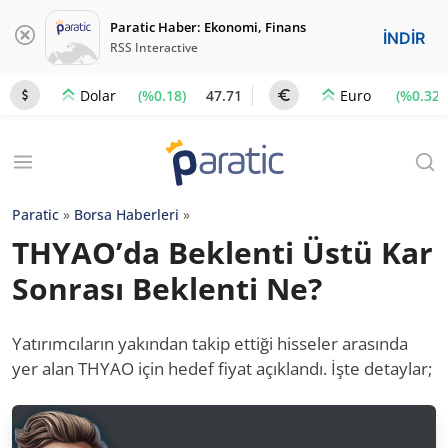
Paratic Haber: Ekonomi, Finans
İNDİR
RSS Interactive
(%0.18)
47.71
(%0.32)
Dolar
Euro
Paratic
»
Borsa Haberleri
»
THYAO’da Beklenti Üstü Kar
Sonrası Beklenti Ne?
Yatırımcıların yakından takip ettiği hisseler arasında
yer alan THYAO için hedef fiyat açıklandı. İşte detaylar;