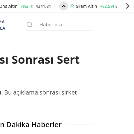
(%2.4)
4341.81
(%2.59)
6660.55
Ons Altın
Gram Altın
HA
ZLA
sı Sonrası Sert
. Bu açıklama sonrası şirket
n Dakika Haberler