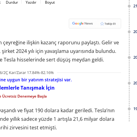
t
Durdur
Yazdır
Boyut
2
2
 çeyreğine ilişkin kazanç raporunu paylaştı. Gelir ve
, şirket 2024 yılı için yavaşlama uyarısında bulundu.
2
te Tesla hisselerinde sert düşüş meydan geldi.
6/2Ç Kar/Zarar 17.84%-82.16%
e uygun bir yatırım stratejisi var.
2
şlemlerle Tanışmak İçin
le Ücretsiz Denemeye Başla
1
aşandı ve fiyat 190 dolara kadar geriledi. Tesla’nın
de yıllık sadece yüzde 1 artışla 21,6 milyar dolara
ihi zirvesini test etmişti.