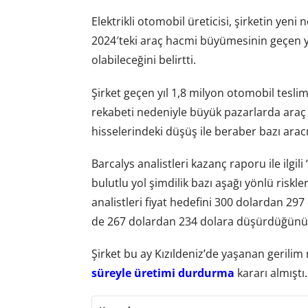
Elektrikli otomobil üreticisi, şirketin yeni
2024′teki araç hacmi büyümesinin geçen y
olabileceğini belirtti.
Şirket geçen yıl 1,8 milyon otomobil teslima
rekabeti nedeniyle büyük pazarlarda araç 
hisselerindeki düşüş ile beraber bazı aracı
Barcalys analistleri kazanç raporu ile ilg
bulutlu yol şimdilik bazı aşağı yönlü risk
analistleri fiyat hedefini 300 dolardan 29
de 267 dolardan 234 dolara düşürdüğünü b
Şirket bu ay Kızıldeniz’de yaşanan gerili
süreyle üretimi durdurma
kararı almıştı.