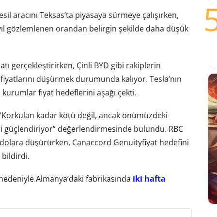
 nesil aracını Teksas’ta piyasaya sürmeye çalışırken,
ıl gözlemlenen orandan belirgin şekilde daha düşük
tı gerçekleştirirken, Çinli BYD gibi rakiplerin
fiyatlarını düşürmek durumunda kalıyor. Tesla’nın
 kurumlar fiyat hedeflerini aşağı çekti.
ili “Korkulan kadar kötü değil, ancak önümüzdeki
leri güçlendiriyor” değerlendirmesinde bulundu. RBC
7 dolara düşürürken, Canaccord Genuityfiyat hedefini
ildirdi.
m nedeniyle Almanya’daki fabrikasında
iki hafta