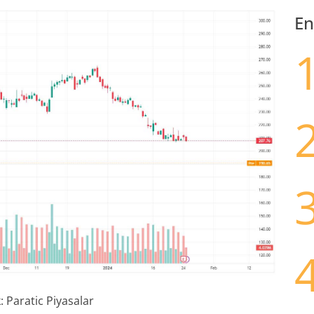
En
 Paratic Piyasalar