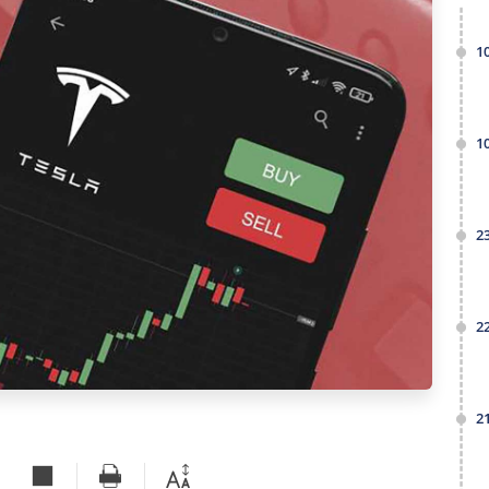
1
1
2
2
2