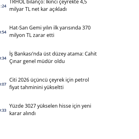
TRHOL bilanço: İkinci çeyrekte 4,5
1:24
milyar TL net kar açıkladı
Hat-San Gemi yılın ilk yarısında 370
0:54
milyon TL zarar etti
İş Bankası’nda üst düzey atama: Cahit
0:34
Çınar genel müdür oldu
Citi 2026 üçüncü çeyrek için petrol
0:07
fiyat tahminini yükseltti
Yüzde 3027 yükselen hisse için yeni
9:33
karar alındı