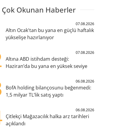
 Çok Okunan Haberler
1
07.08.2026
Altın Ocak'tan bu yana en güçlü haftalık
yükselişe hazırlanıyor
2
07.08.2026
Altına ABD istihdam desteği:
Haziran’da bu yana en yüksek seviye
3
06.08.2026
BofA holding bilançosunu beğenmedi:
1,5 milyar TL’lik satış yaptı
4
06.08.2026
Çitlekçi Mağazacılık halka arz tarihleri
açıklandı