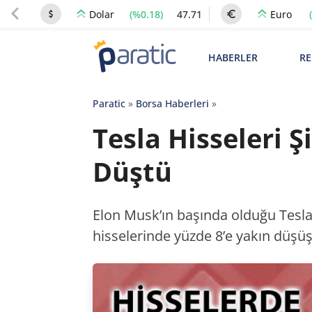
(%0.18)
47.71
Dolar
Euro
HABERLER
RE
Paratic
»
Borsa Haberleri
»
Tesla Hisseleri 
Düştü
Elon Musk’ın başında olduğu Tesla,
hisselerinde yüzde 8’e yakın düşü