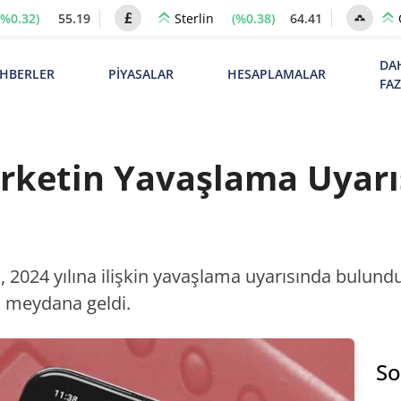
(%0.32)
55.19
(%0.38)
64.41
Sterlin
DA
HBERLER
PİYASALAR
HESAPLAMALAR
FA
Şirketin Yavaşlama Uyarı
 2024 yılına ilişkin yavaşlama uyarısında bulundu
ş meydana geldi.
So