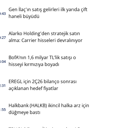
Gen İlaç'ın satış gelirleri ilk yarıda çift
0:43
haneli büyüdü
Alarko Holding'den stratejik satın
0:27
alma: Carrier hisseleri devralınıyor
BofA’nın 1,6 milyar TL’lik satışı o
3:04
hisseyi kırmızıya boyadı
EREGL için 2Ç26 bilanço sonrası
2:31
açıklanan hedef fiyatlar
Halkbank (HALKB) ikincil halka arz için
1:55
düğmeye bastı