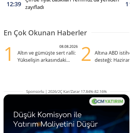
12:39
11
zayıfladı
En Çok Okunan Haberler
1
2
08.08.2026
Altın ve gümüşte sert ralli:
Altına ABD istih
Yükselişin arkasındaki
desteği: Haziran
kritik etkenler
yana en yüksek s
Sponsorlu | 2026/2Ç Kar/Zarar 17.84%-82.16%