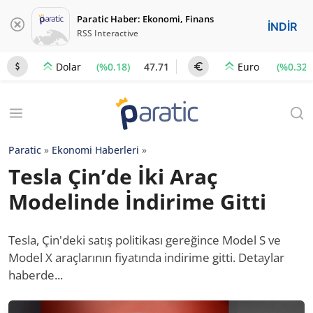
Paratic Haber: Ekonomi, Finans
İNDİR
RSS Interactive
(%0.18)
47.71
(%0.32)
Dolar
Euro
Paratic
»
Ekonomi Haberleri
»
Tesla Çin’de İki Araç
Modelinde İndirime Gitti
Tesla, Çin'deki satış politikası gereğince Model S ve
Model X araçlarının fiyatında indirime gitti. Detaylar
haberde...