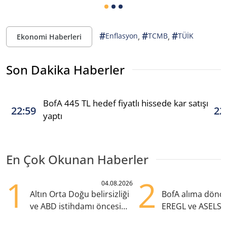
#
#
#
,
,
Enflasyon
TCMB
TÜİK
Ekonomi Haberleri
Son Dakika Haberler
BofA 445 TL hedef fiyatlı hissede kar satışı
22:59
22
yaptı
En Çok Okunan Haberler
1
2
04.08.2026
Altın Orta Doğu belirsizliği
BofA alıma dönd
ve ABD istihdamı öncesi
EREGL ve ASELS 
yükselişte
eklendi