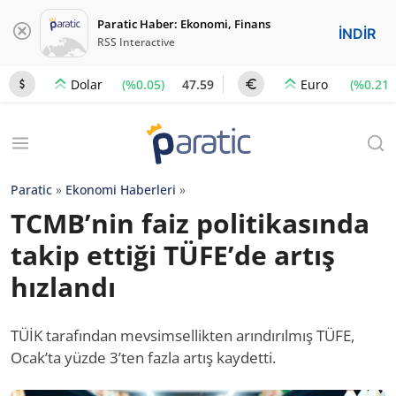
Paratic Haber: Ekonomi, Finans
İNDİR
RSS Interactive
(%0.05)
47.59
(%0.21)
Dolar
Euro
Paratic
»
Ekonomi Haberleri
»
TCMB’nin faiz politikasında
takip ettiği TÜFE’de artış
hızlandı
TÜİK tarafından mevsimsellikten arındırılmış TÜFE,
Ocak’ta yüzde 3’ten fazla artış kaydetti.