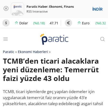
Paratic Haber: Ekonomi, Finans
İNDİR
RSS Interactive
(%0.18)
47.71
(%0.32)
Dolar
Euro
Paratic
»
Ekonomi Haberleri
»
TCMB’den ticari alacaklara
yeni düzenleme: Temerrüt
faizi yüzde 43 oldu
TCMB, ticari işlemlerde geç yapılan ödemeler için
uygulanacak temerrüt faiz oranını yüzde 43’e
yükseltirken, alacaklının talep edebileceği asgari tahsil