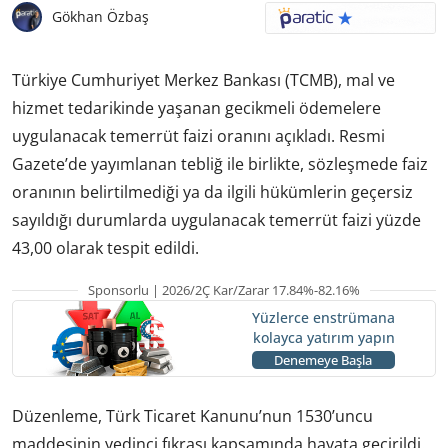
Gökhan Özbaş
Türkiye Cumhuriyet Merkez Bankası (TCMB), mal ve
hizmet tedarikinde yaşanan gecikmeli ödemelere
uygulanacak temerrüt faizi oranını açıkladı. Resmi
Gazete’de yayımlanan tebliğ ile birlikte, sözleşmede faiz
oranının belirtilmediği ya da ilgili hükümlerin geçersiz
sayıldığı durumlarda uygulanacak temerrüt faizi yüzde
43,00 olarak tespit edildi.
Sponsorlu | 2026/2Ç Kar/Zarar 17.84%-82.16%
Yüzlerce enstrümana
kolayca yatırım yapın
Denemeye Başla
Düzenleme, Türk Ticaret Kanunu’nun 1530’uncu
maddesinin yedinci fıkrası kapsamında hayata geçirildi.