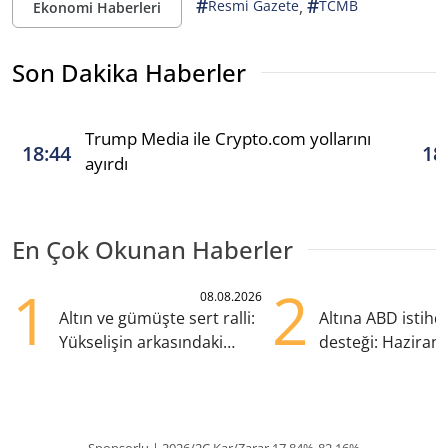
#
#
,
Resmi Gazete
TCMB
Ekonomi Haberleri
Son Dakika Haberler
Trump Media ile Crypto.com yollarını
18:44
18
ayırdı
En Çok Okunan Haberler
1
2
08.08.2026
Altın ve gümüşte sert ralli:
Altına ABD istih
Yükselişin arkasındaki
desteği: Haziran
kritik etkenler
yana en yüksek s
Sponsorlu | 2026/2Ç Kar/Zarar 17.84%-82.16%