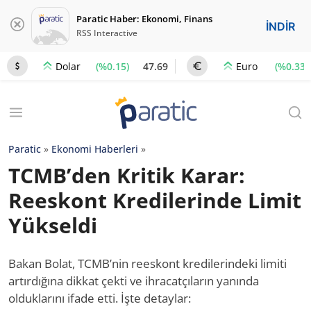
Paratic Haber: Ekonomi, Finans
İNDİR
RSS Interactive
(%0.15)
47.69
(%0.33)
Dolar
Euro
Paratic
»
Ekonomi Haberleri
»
TCMB’den Kritik Karar:
Reeskont Kredilerinde Limit
Yükseldi
Bakan Bolat, TCMB’nin reeskont kredilerindeki limiti
artırdığına dikkat çekti ve ihracatçıların yanında
olduklarını ifade etti. İşte detaylar: