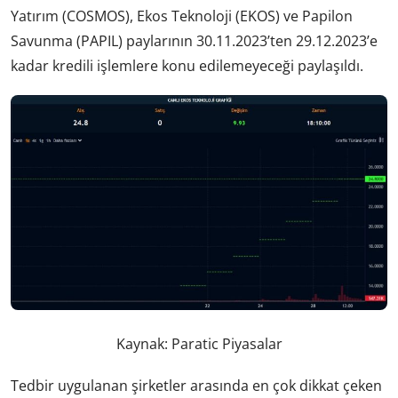
Yatırım (COSMOS), Ekos Teknoloji (EKOS) ve Papilon
Savunma (PAPIL) paylarının 30.11.2023’ten 29.12.2023’e
kadar kredili işlemlere konu edilemeyeceği paylaşıldı.
Kaynak: Paratic Piyasalar
Tedbir uygulanan şirketler arasında en çok dikkat çeken