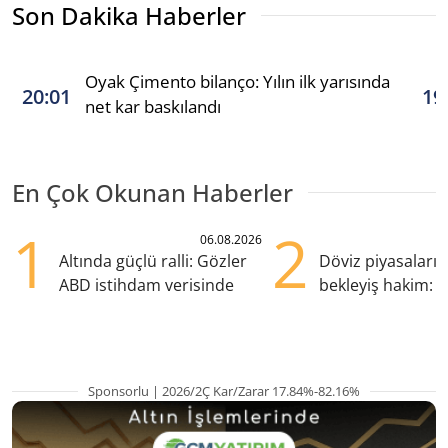
Son Dakika Haberler
Oyak Çimento bilanço: Yılın ilk yarısında
20:01
19
net kar baskılandı
En Çok Okunan Haberler
1
2
06.08.2026
Altında güçlü ralli: Gözler
Döviz piyasaları
ABD istihdam verisinde
bekleyiş hakim: Y
pozisyondan kaçı
Sponsorlu | 2026/2Ç Kar/Zarar 17.84%-82.16%