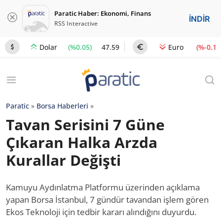
Paratic Haber: Ekonomi, Finans
İNDİR
RSS Interactive
(%0.05)
47.59
(%-0.1)
Dolar
Euro
Paratic
»
Borsa Haberleri
»
Tavan Serisini 7 Güne
Çıkaran Halka Arzda
Kurallar Değişti
Kamuyu Aydınlatma Platformu üzerinden açıklama
yapan Borsa İstanbul, 7 gündür tavandan işlem gören
Ekos Teknoloji için tedbir kararı alındığını duyurdu.