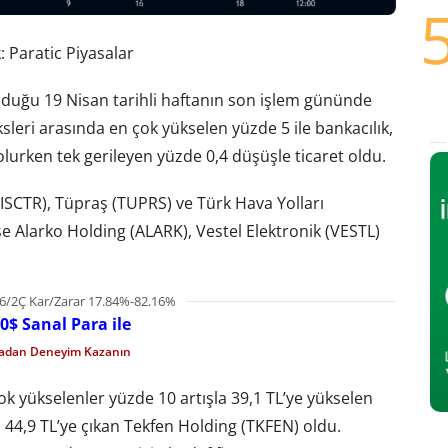
 Paratic Piyasalar
lduğu 19 Nisan tarihli haftanın son işlem gününde
leri arasında en çok yükselen yüzde 5 ile bankacılık,
 olurken tek gerileyen yüzde 0,4 düşüşle ticaret oldu.
 (ISCTR), Tüpraş (TUPRS) ve Türk Hava Yolları
 ise Alarko Holding (ALARK), Vestel Elektronik (VESTL)
6/2Ç Kar/Zarar 17.84%-82.16%
0$ Sanal Para ile
madan Deneyim Kazanın
k yükselenler yüzde 10 artışla 39,1 TL’ye yükselen
a 44,9 TL’ye çıkan Tekfen Holding (TKFEN) oldu.