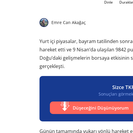
Dinle
Durakla
Emre Can Akağaç
Yurt içi piyasalar, bayram tatilinden sonra 
hareket etti ve 9 Nisan’da ulaşılan 9842 p
Doğu’daki gelişmelerin borsaya etkisinin sı
gerçekleşti.
Sizce TK
Sonuçları görmek 
Düşeceğini Düşünüyorum
Günün tamamında yukarı yönlü hareket ed