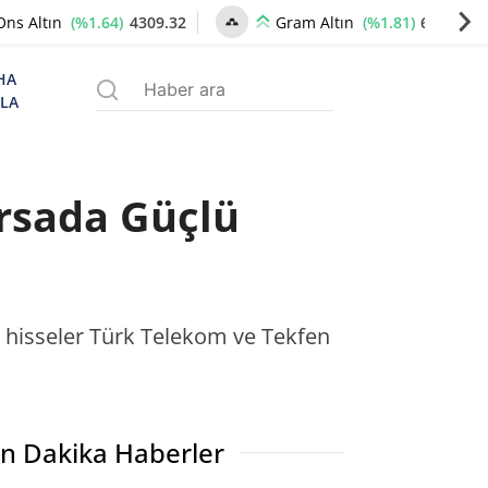
(%1.64)
4309.32
(%1.81)
6609.89
Ons Altın
Gram Altın
HA
ZLA
orsada Güçlü
n hisseler Türk Telekom ve Tekfen
n Dakika Haberler