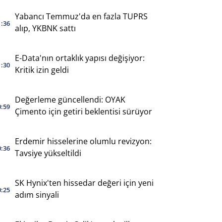
Yabancı Temmuz'da en fazla TUPRS
1:36
alıp, YKBNK sattı
E-Data'nın ortaklık yapısı değişiyor:
1:30
Kritik izin geldi
Değerleme güncellendi: OYAK
0:59
Çimento için getiri beklentisi sürüyor
Erdemir hisselerine olumlu revizyon:
0:36
Tavsiye yükseltildi
SK Hynix'ten hissedar değeri için yeni
0:25
adım sinyali