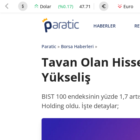
(%0.17)
47.71
Dolar
Euro
HABERLER
RE
Paratic
»
Borsa Haberleri
»
Tavan Olan Hisse
Yükseliş
BIST 100 endeksinin yüzde 1,7 art
Holding oldu. İşte detaylar;