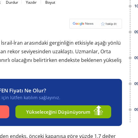
t
Durdur
Yazdır
Boyut
1
0
İsrail-İran arasındaki gerginliğin etkisiyle aşağı yönlü
uan rekor seviyesinden uzaklaştı. Uzmanlar, Orta
0
nırlı olacağını belirtirken endekste beklenen yükseliş
0
FEN Fiyatı Ne Olur?
için lütfen katılım sağlayınız.
0
Yükseleceğini Düşünüyorum
en endeks, önceki kapanışa göre yüzde 1,7 değer