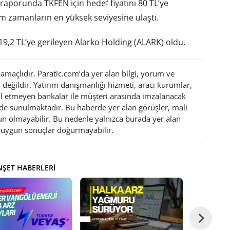
raporunda TKFEN için hedef fiyatını 80 TL’ye
üm zamanların en yüksek seviyesine ulaştı.
9,2 TL’ye gerileyen Alarko Holding (ALARK) oldu.
maçlıdır. Paratic.com’da yer alan bilgi, yorum ve
değildir. Yatırım danışmanlığı hizmeti, aracı kurumlar,
l etmeyen bankalar ile müşteri arasında imzalanacak
de sunulmaktadır. Bu haberde yer alan görüşler, mali
gun olmayabilir. Bu nedenle yalnızca burada yer alan
i uygun sonuçlar doğurmayabilir.
ŞET HABERLERI