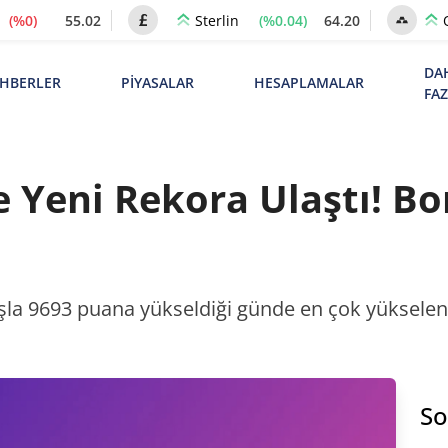
(%0)
55.02
(%0.04)
64.20
Sterlin
DA
HBERLER
PİYASALAR
HESAPLAMALAR
FA
 Yeni Rekora Ulaştı! B
ışla 9693 puana yükseldiği günde en çok yüksele
So