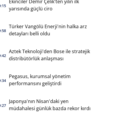
Ekinciler Demir Çelik'ten yılın ilk
0:15
yarısında güçlü ciro
Türker Vangölü Enerji'nin halka arz
9:58
detayları belli oldu
Aztek Teknoloji'den Bose ile stratejik
9:42
distribütörlük anlaşması
Pegasus, kurumsal yönetim
9:34
performansını geliştirdi
Japonya'nın Nisan'daki yen
9:27
müdahalesi günlük bazda rekor kırdı