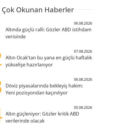
 Çok Okunan Haberler
1
06.08.2026
Altında güçlü ralli: Gözler ABD istihdam
verisinde
2
07.08.2026
Altın Ocak'tan bu yana en güçlü haftalık
yükselişe hazırlanıyor
3
06.08.2026
Döviz piyasalarında bekleyiş hakim:
Yeni pozisyondan kaçınılıyor
4
05.08.2026
Altın güçleniyor: Gözler kritik ABD
verilerinde olacak