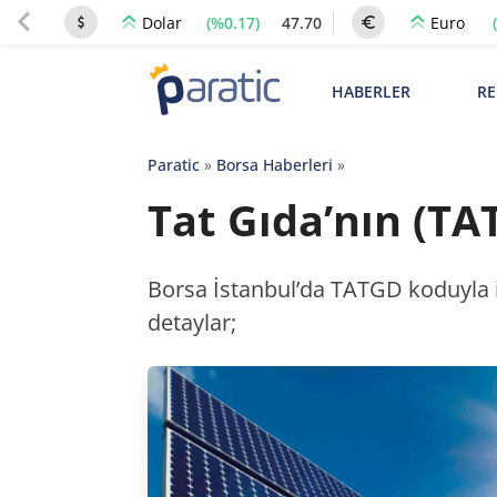
(%0.17)
47.70
Dolar
Euro
HABERLER
RE
Paratic
»
Borsa Haberleri
»
Tat Gıda’nın (TA
Borsa İstanbul’da TATGD koduyla i
detaylar;