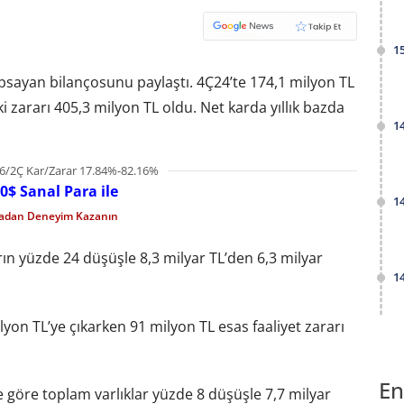
1
apsayan bilançosunu paylaştı. 4Ç24’te 174,1 milyon TL
i zararı 405,3 milyon TL oldu. Net karda yıllık bazda
1
6/2Ç Kar/Zarar 17.84%-82.16%
0$ Sanal Para ile
1
madan Deneyim Kazanın
ın yüzde 24 düşüşle 8,3 milyar TL’den 6,3 milyar
1
ilyon TL’ye çıkarken 91 milyon TL esas faaliyet zararı
En
 göre toplam varlıklar yüzde 8 düşüşle 7,7 milyar