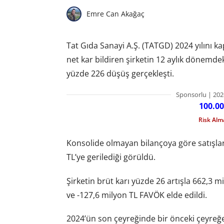
Emre Can Akağaç
Tat Gıda Sanayi A.Ş. (TATGD) 2024 yılını k
net kar bildiren şirketin 12 aylık dönemdek
yüzde 226 düşüş gerçekleşti.
Sponsorlu | 202
100.00
Risk Al
Konsolide olmayan bilançoya göre satışlar
TL’ye gerilediği görüldü.
Şirketin brüt karı yüzde 26 artışla 662,3 m
ve -127,6 milyon TL FAVÖK elde edildi.
2024’ün son çeyreğinde bir önceki çeyreğe