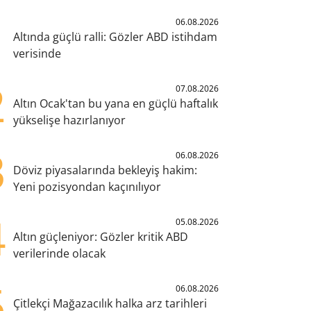
1
06.08.2026
Altında güçlü ralli: Gözler ABD istihdam
verisinde
2
07.08.2026
Altın Ocak'tan bu yana en güçlü haftalık
yükselişe hazırlanıyor
3
06.08.2026
Döviz piyasalarında bekleyiş hakim:
Yeni pozisyondan kaçınılıyor
4
05.08.2026
Altın güçleniyor: Gözler kritik ABD
verilerinde olacak
5
06.08.2026
Çitlekçi Mağazacılık halka arz tarihleri