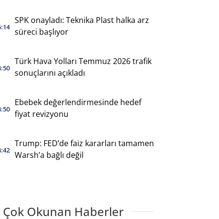
SPK onayladı: Teknika Plast halka arz
5:14
süreci başlıyor
Türk Hava Yolları Temmuz 2026 trafik
4:50
sonuçlarını açıkladı
Ebebek değerlendirmesinde hedef
4:50
fiyat revizyonu
Trump: FED’de faiz kararları tamamen
4:42
Warsh’a bağlı değil
 Çok Okunan Haberler