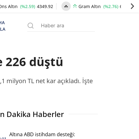
(%2.59)
4349.92
(%2.76)
6672.00
Ons Altın
Gram Altın
HA
ZLA
e 226 düştü
 milyon TL net kar açıkladı. İşte
n Dakika Haberler
Altına ABD istihdam desteği:
6:11