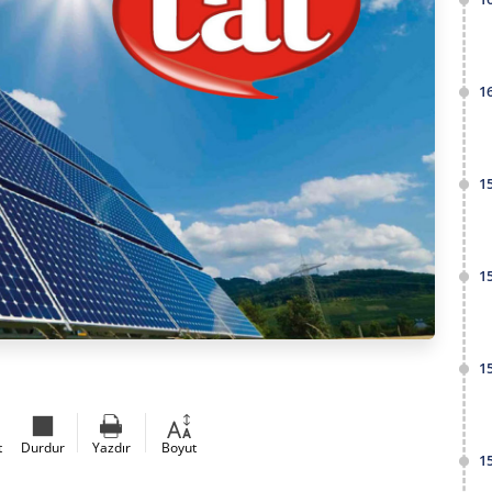
1
1
1
1
t
Durdur
Yazdır
Boyut
1