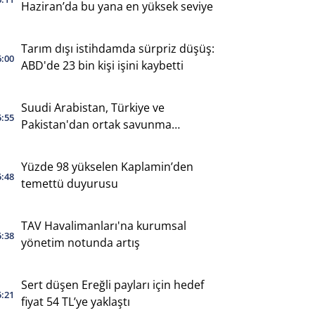
Haziran’da bu yana en yüksek seviye
Tarım dışı istihdamda sürpriz düşüş:
6:00
ABD'de 23 bin kişi işini kaybetti
Suudi Arabistan, Türkiye ve
5:55
Pakistan'dan ortak savunma
anlaşması
Yüzde 98 yükselen Kaplamin’den
5:48
temettü duyurusu
TAV Havalimanları'na kurumsal
5:38
yönetim notunda artış
Sert düşen Ereğli payları için hedef
5:21
fiyat 54 TL’ye yaklaştı