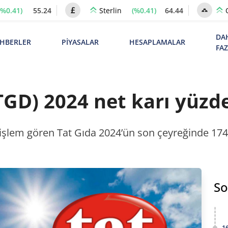
(%0.41)
55.24
(%0.41)
64.44
Sterlin
DA
HBERLER
PİYASALAR
HESAPLAMALAR
FA
TGD) 2024 net karı yüzd
şlem gören Tat Gıda 2024’ün son çeyreğinde 174,1
So
1