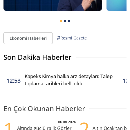
#
Resmi Gazete
Ekonomi Haberleri
Son Dakika Haberler
Kapeks Kimya halka arz detayları: Talep
12:53
12
toplama tarihleri belli oldu
En Çok Okunan Haberler
1
2
06.08.2026
Altında güçlü ralli: Gözler
Altın Ocak'tan b