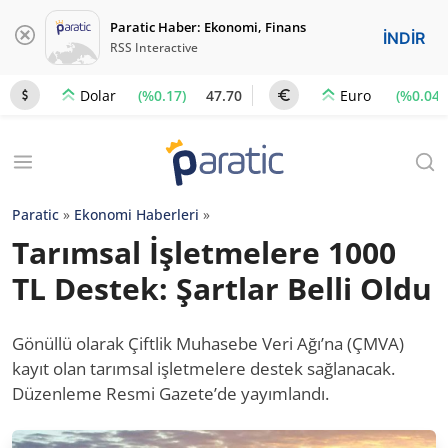
Paratic Haber: Ekonomi, Finans
İNDİR
RSS Interactive
(%0.17)
47.70
(%0.04)
Dolar
Euro
Paratic
»
Ekonomi Haberleri
»
Tarımsal İşletmelere 1000
TL Destek: Şartlar Belli Oldu
Gönüllü olarak Çiftlik Muhasebe Veri Ağı’na (ÇMVA)
kayıt olan tarımsal işletmelere destek sağlanacak.
Düzenleme Resmi Gazete’de yayımlandı.