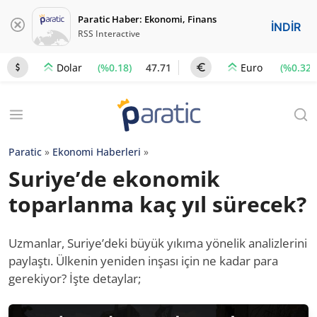
Paratic Haber: Ekonomi, Finans
İNDİR
RSS Interactive
(%0.18)
47.71
(%0.32)
Dolar
Euro
Paratic
»
Ekonomi Haberleri
»
Suriye’de ekonomik
toparlanma kaç yıl sürecek?
Uzmanlar, Suriye’deki büyük yıkıma yönelik analizlerini
paylaştı. Ülkenin yeniden inşası için ne kadar para
gerekiyor? İşte detaylar;