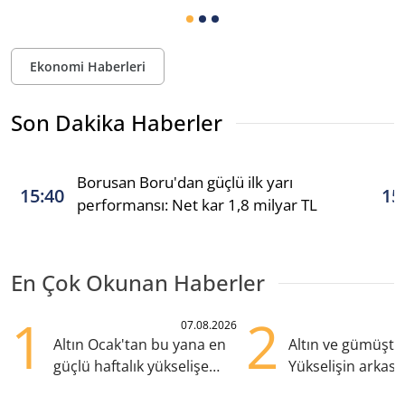
Ekonomi Haberleri
Son Dakika Haberler
Borusan Boru'dan güçlü ilk yarı
15:40
15
performansı: Net kar 1,8 milyar TL
En Çok Okunan Haberler
1
2
07.08.2026
Altın Ocak'tan bu yana en
Altın ve gümüşte s
güçlü haftalık yükselişe
Yükselişin arkası
hazırlanıyor
kritik etkenler