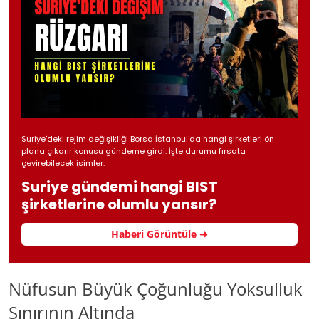
Suriye'deki rejim değişikliği Borsa İstanbul'da hangi şirketleri ön
plana çıkarır konusu gündeme girdi. İşte durumu fırsata
çevirebilecek isimler:
Suriye gündemi hangi BIST
şirketlerine olumlu yansır?
Haberi Görüntüle ➜
Nüfusun Büyük Çoğunluğu Yoksulluk
Sınırının Altında