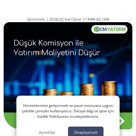
Sponsorlu | 2026/2Ç Kar/Zarar 17.84%-82.16%
Hizmetlerimizi geliştirmek ve yasal mevzuata uygun
şekilde çerezler kullanıyoruz. Detaylı bilgi ve iptal için
Gizlilik Politikamızı inceleyebilirsiniz.
Ayrıntılar
Onaylıyorum