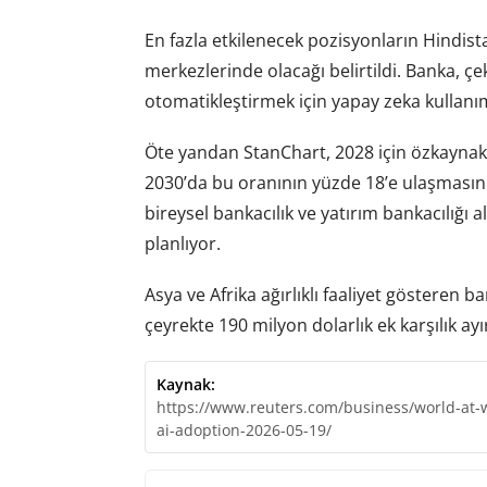
En fazla etkilenecek pozisyonların Hindis
merkezlerinde olacağı belirtildi. Banka, çe
otomatikleştirmek için yapay zeka kullanımı
Öte yandan StanChart, 2028 için özkaynak k
2030’da bu oranının yüzde 18’e ulaşmasını
bireysel bankacılık ve yatırım bankacılığ
planlıyor.
Asya ve Afrika ağırlıklı faaliyet gösteren b
çeyrekte 190 milyon dolarlık ek karşılık ay
Kaynak:
https://www.reuters.com/business/world-at-
ai-adoption-2026-05-19/