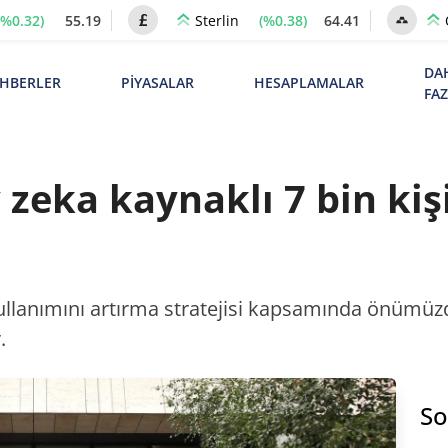
(%0.32)
55.19
(%0.38)
64.41
Sterlin
DA
HBERLER
PİYASALAR
HESAPLAMALAR
FA
zeka kaynaklı 7 bin kişi
llanımını artırma stratejisi kapsamında önümüzde
.
So