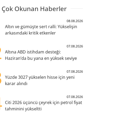
 Çok Okunan Haberler
1
08.08.2026
Altın ve gümüşte sert ralli: Yükselişin
arkasındaki kritik etkenler
2
07.08.2026
Altına ABD istihdam desteği:
Haziran’da bu yana en yüksek seviye
3
07.08.2026
Yüzde 3027 yükselen hisse için yeni
karar alındı
4
07.08.2026
Citi 2026 üçüncü çeyrek için petrol fiyat
tahminini yükseltti