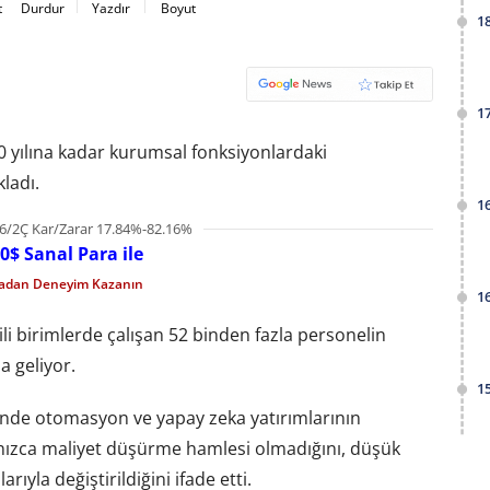
t
Durdur
Yazdır
Boyut
1
1
 yılına kadar kurumsal fonksiyonlardaki
ladı.
1
6/2Ç Kar/Zarar 17.84%-82.16%
0$ Sanal Para ile
madan Deneyim Kazanın
1
li birimlerde çalışan 52 binden fazla personelin
a geliyor.
1
linde otomasyon ve yapay zeka yatırımlarının
nızca maliyet düşürme hamlesi olmadığını, düşük
ıyla değiştirildiğini ifade etti.