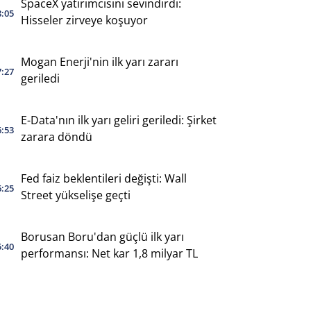
SpaceX yatırımcısını sevindirdi:
8:05
Hisseler zirveye koşuyor
Mogan Enerji'nin ilk yarı zararı
7:27
geriledi
E-Data'nın ilk yarı geliri geriledi: Şirket
6:53
zarara döndü
Fed faiz beklentileri değişti: Wall
6:25
Street yükselişe geçti
Borusan Boru'dan güçlü ilk yarı
5:40
performansı: Net kar 1,8 milyar TL