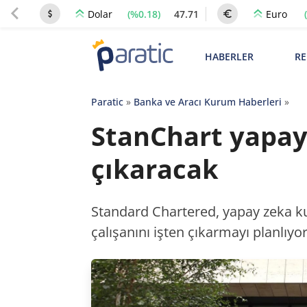
(%0.18)
47.71
Dolar
Euro
HABERLER
RE
Paratic
»
Banka ve Aracı Kurum Haberleri
»
StanChart yapay 
çıkaracak
Standard Chartered, yapay zeka ku
çalışanını işten çıkarmayı planlıyor