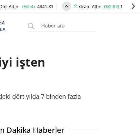
(%2.4)
4341.81
(%2.59)
6660.55
Ons Altın
Gram Altın
HA
ZLA
yi işten
ki dört yılda 7 binden fazla
n Dakika Haberler