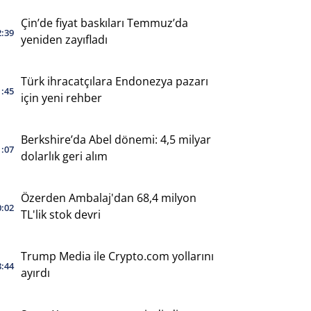
Çin’de fiyat baskıları Temmuz’da
2:39
yeniden zayıfladı
Türk ihracatçılara Endonezya pazarı
1:45
için yeni rehber
Berkshire’da Abel dönemi: 4,5 milyar
1:07
dolarlık geri alım
Özerden Ambalaj'dan 68,4 milyon
0:02
TL'lik stok devri
Trump Media ile Crypto.com yollarını
8:44
ayırdı