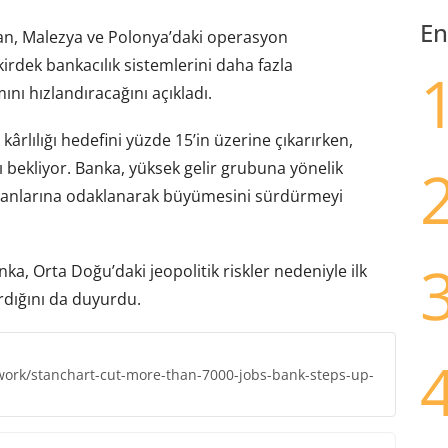
En
tan, Malezya ve Polonya’daki operasyon
kirdek bankacılık sistemlerini daha fazla
nı hızlandıracağını açıkladı.
ârlılığı hedefini yüzde 15’in üzerine çıkarırken,
 bekliyor. Banka, yüksek gelir grubuna yönelik
ı alanlarına odaklanarak büyümesini sürdürmeyi
anka, Orta Doğu’daki jeopolitik riskler nedeniyle ilk
ırdığını da duyurdu.
work/stanchart-cut-more-than-7000-jobs-bank-steps-up-