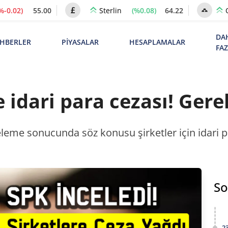
%-0.02)
55.00
(%0.08)
64.22
Sterlin
DA
HBERLER
PİYASALAR
HESAPLAMALAR
FA
 idari para cezası! Gere
eleme sonucunda söz konusu şirketler için idari p
So
2