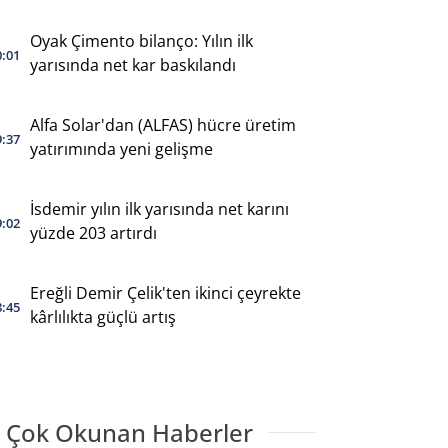
Oyak Çimento bilanço: Yılın ilk
0:01
yarısında net kar baskılandı
Alfa Solar'dan (ALFAS) hücre üretim
9:37
yatırımında yeni gelişme
İsdemir yılın ilk yarısında net karını
9:02
yüzde 203 artırdı
Ereğli Demir Çelik'ten ikinci çeyrekte
8:45
kârlılıkta güçlü artış
 Çok Okunan Haberler