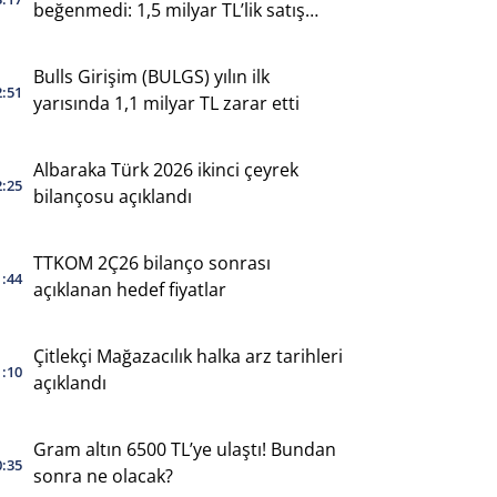
beğenmedi: 1,5 milyar TL’lik satış
yaptı
Bulls Girişim (BULGS) yılın ilk
2:51
yarısında 1,1 milyar TL zarar etti
Albaraka Türk 2026 ikinci çeyrek
2:25
bilançosu açıklandı
TTKOM 2Ç26 bilanço sonrası
1:44
açıklanan hedef fiyatlar
Çitlekçi Mağazacılık halka arz tarihleri
1:10
açıklandı
Gram altın 6500 TL’ye ulaştı! Bundan
0:35
sonra ne olacak?