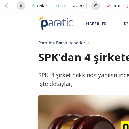
(%0.16)
47.70
(
Dolar
Euro
HABERLER
RE
Paratic
»
Borsa Haberleri
»
SPK’dan 4 şirkete
SPK, 4 şirket hakkında yapılan inc
İşte detaylar;