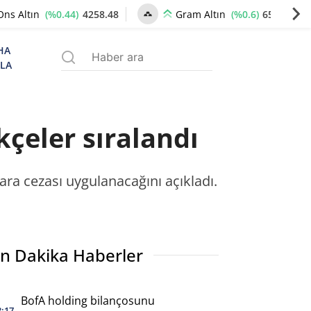
(%0.44)
4258.48
(%0.6)
6531.50
Ons Altın
Gram Altın
HA
ZLA
kçeler sıralandı
ara cezası uygulanacağını açıkladı.
n Dakika Haberler
BofA holding bilançosunu
3:17