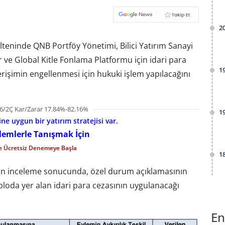
2
lteninde QNB Portföy Yönetimi, Bilici Yatırım Sanayi
r ve Global Kitle Fonlama Platformu için idari para
1
 erişimin engellenmesi için hukuki işlem yapılacağını
6/2Ç Kar/Zarar 17.84%-82.16%
1
e uygun bir yatırım stratejisi var.
şlemlerle Tanışmak İçin
le Ücretsiz Denemeye Başla
1
lan inceleme sonucunda, özel durum açıklamasının
loda yer alan idari para cezasının uygulanacağı
En