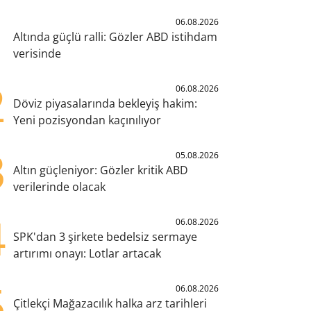
1
06.08.2026
Altında güçlü ralli: Gözler ABD istihdam
verisinde
2
06.08.2026
Döviz piyasalarında bekleyiş hakim:
Yeni pozisyondan kaçınılıyor
3
05.08.2026
Altın güçleniyor: Gözler kritik ABD
verilerinde olacak
4
06.08.2026
SPK'dan 3 şirkete bedelsiz sermaye
artırımı onayı: Lotlar artacak
5
06.08.2026
Çitlekçi Mağazacılık halka arz tarihleri