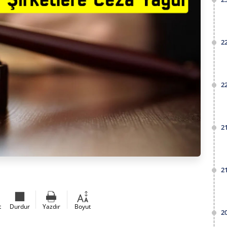
2
2
2
2
t
Durdur
Yazdır
Boyut
2