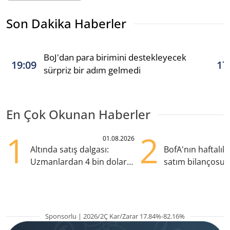
Son Dakika Haberler
BoJ'dan para birimini destekleyecek
19:09
17
sürpriz bir adım gelmedi
En Çok Okunan Haberler
1
2
01.08.2026
Altında satış dalgası:
BofA'nın haftalık 
Uzmanlardan 4 bin dolar
satım bilançosu
uyarısı
öne çıktı, ASELS s
Sponsorlu | 2026/2Ç Kar/Zarar 17.84%-82.16%