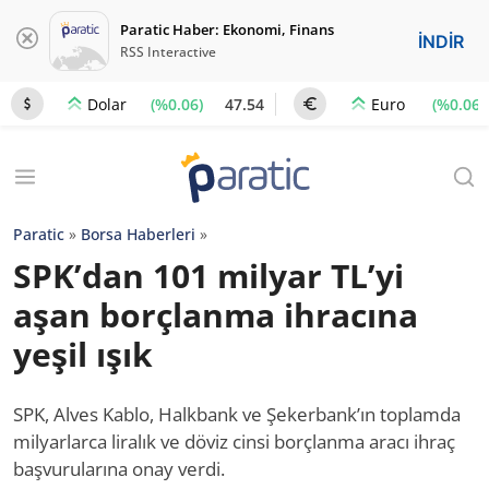
Paratic Haber: Ekonomi, Finans
İNDİR
RSS Interactive
(%0.06)
47.54
(%0.06)
Dolar
Euro
Paratic
»
Borsa Haberleri
»
SPK’dan 101 milyar TL’yi
aşan borçlanma ihracına
yeşil ışık
SPK, Alves Kablo, Halkbank ve Şekerbank’ın toplamda
milyarlarca liralık ve döviz cinsi borçlanma aracı ihraç
başvurularına onay verdi.