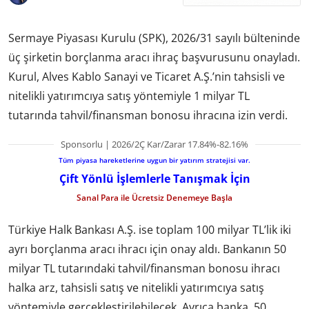
Sermaye Piyasası Kurulu (SPK), 2026/31 sayılı bülteninde
üç şirketin borçlanma aracı ihraç başvurusunu onayladı.
Kurul, Alves Kablo Sanayi ve Ticaret A.Ş.’nin tahsisli ve
nitelikli yatırımcıya satış yöntemiyle 1 milyar TL
tutarında tahvil/finansman bonosu ihracına izin verdi.
Sponsorlu | 2026/2Ç Kar/Zarar 17.84%-82.16%
Tüm piyasa hareketlerine uygun bir yatırım stratejisi var.
Çift Yönlü İşlemlerle Tanışmak İçin
Sanal Para ile Ücretsiz Denemeye Başla
Türkiye Halk Bankası A.Ş. ise toplam 100 milyar TL’lik iki
ayrı borçlanma aracı ihracı için onay aldı. Bankanın 50
milyar TL tutarındaki tahvil/finansman bonosu ihracı
halka arz, tahsisli satış ve nitelikli yatırımcıya satış
yöntemiyle gerçekleştirilebilecek. Ayrıca banka, 50