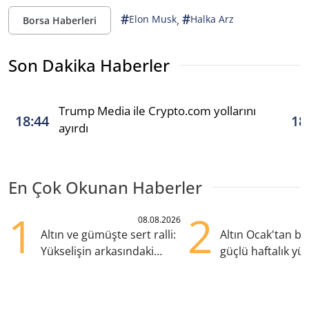
#
#
,
Elon Musk
Halka Arz
Borsa Haberleri
Son Dakika Haberler
Trump Media ile Crypto.com yollarını
18:44
18
ayırdı
En Çok Okunan Haberler
1
2
08.08.2026
Altın ve gümüşte sert ralli:
Altın Ocak'tan b
Yükselişin arkasındaki
güçlü haftalık yük
kritik etkenler
hazırlanıyor