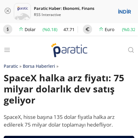
Paratic Haber: Ekonomi, Finans
İNDİR
RSS Interactive
(%0.18)
47.71
(%0.32)
Dolar
Euro
Paratic
»
Borsa Haberleri
»
SpaceX halka arz fiyatı: 75
milyar dolarlık dev satış
geliyor
SpaceX, hisse başına 135 dolar fiyatla halka arz
edilerek 75 milyar dolar toplamayı hedefliyor.