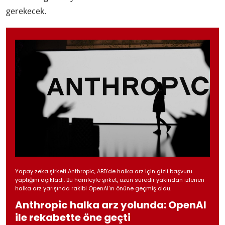
gerekecek.
Yapay zeka şirketi Anthropic, ABD'de halka arz için gizli başvuru
yaptığını açıkladı. Bu hamleyle şirket, uzun süredir yakından izlenen
halka arz yarışında rakibi OpenAI'ın önüne geçmiş oldu.
Anthropic halka arz yolunda: OpenAI
ile rekabette öne geçti