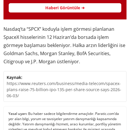
Haberi Görüntüle ➜
Nasdaq’ta “SPCX” koduyla işlem görmesi planlanan
SpaceX hisselerinin 12 Haziran’da borsada işlem
görmeye başlaması bekleniyor. Halka arzın liderliğini ise
Goldman Sachs, Morgan Stanley, BofA Securities,
Citigroup ve J.P. Morgan üstleniyor.
Kaynak:
https://www.reuters.com/business/media-telecom/spacex-
plans-raise-75-billion-ipo-135-per-share-source-says-2026-
06-03/
Yasal uyarı:
Bu haber sadece bilgilendirme amaçlıdır. Paratic.com’da
yer alan bilgi, yorum ve tavsiyeler yatırım danışmanlığı kapsamında
değildir. Yatırım danışmanlığı hizmeti, aracı kurumlar, portföy yönetim
şirketleri ve mevduat kabul etmeyen bankalar ile müşteri arasında