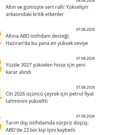
1
08.08.2026
Altın ve gümüşte sert ralli: Yükselişin
arkasındaki kritik etkenler
2
07.08.2026
Altına ABD istihdam desteği:
Haziran’da bu yana en yüksek seviye
3
07.08.2026
Yüzde 3027 yükselen hisse için yeni
karar alındı
4
07.08.2026
Citi 2026 üçüncü çeyrek için petrol fiyat
tahminini yükseltti
5
07.08.2026
Tarım dışı istihdamda sürpriz düşüş:
ABD'de 23 bin kişi işini kaybetti