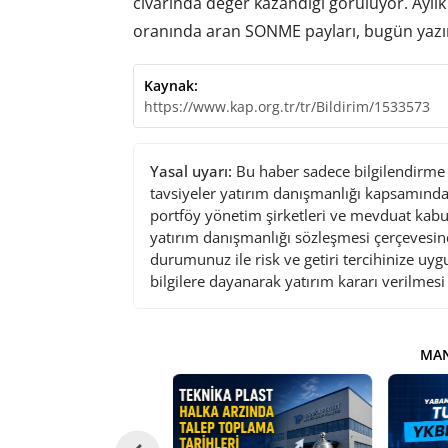
civarında değer kazandığı görülüyor. Aylık
oranında aran SONME payları, bugün yazıma 
Kaynak:
https://www.kap.org.tr/tr/Bildirim/1533573
Yasal uyarı:
Bu haber sadece bilgilendirme a
tavsiyeler yatırım danışmanlığı kapsamında 
portföy yönetim şirketleri ve mevduat kabu
yatırım danışmanlığı sözleşmesi çerçevesin
durumunuz ile risk ve getiri tercihinize uy
bilgilere dayanarak yatırım kararı verilmes
MAN