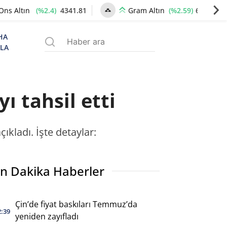
(%2.4)
4341.81
(%2.59)
6660.55
Ons Altın
Gram Altın
HA
ZLA
ı tahsil etti
ıkladı. İşte detaylar:
n Dakika Haberler
Çin’de fiyat baskıları Temmuz’da
2:39
yeniden zayıfladı