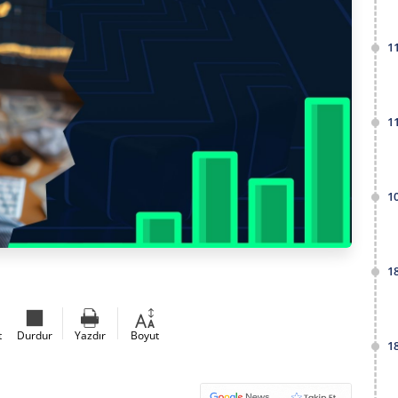
1
1
1
1
t
Durdur
Yazdır
Boyut
1