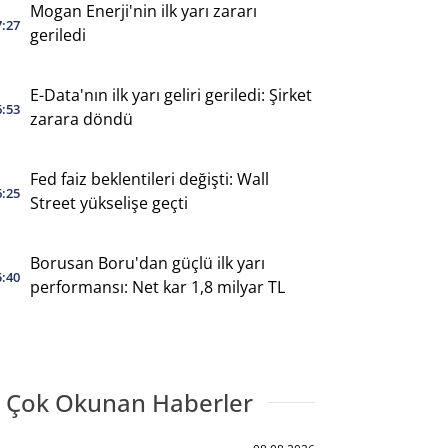
Mogan Enerji'nin ilk yarı zararı
7:27
geriledi
E-Data'nın ilk yarı geliri geriledi: Şirket
6:53
zarara döndü
Fed faiz beklentileri değişti: Wall
6:25
Street yükselişe geçti
Borusan Boru'dan güçlü ilk yarı
5:40
performansı: Net kar 1,8 milyar TL
 Çok Okunan Haberler