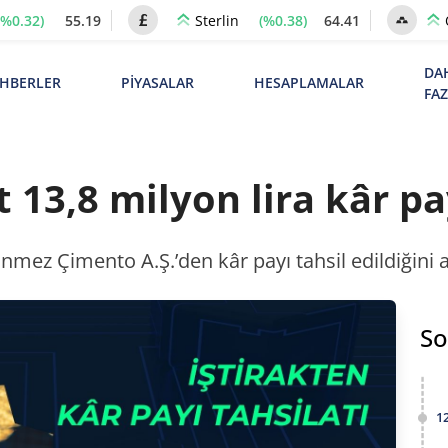
(%0.32)
55.19
(%0.38)
64.41
Sterlin
DA
HBERLER
PİYASALAR
HESAPLAMALAR
FA
13,8 milyon lira kâr pay
nmez Çimento A.Ş.’den kâr payı tahsil edildiğini aç
So
1