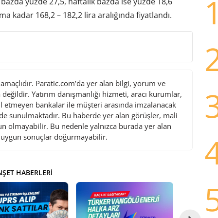
 bazda yüzde 27,5, haftalık bazda ise yüzde 18,6
kadar 168,2 – 182,2 lira aralığında fiyatlandı.
maçlıdır. Paratic.com’da yer alan bilgi, yorum ve
değildir. Yatırım danışmanlığı hizmeti, aracı kurumlar,
l etmeyen bankalar ile müşteri arasında imzalanacak
de sunulmaktadır. Bu haberde yer alan görüşler, mali
gun olmayabilir. Bu nedenle yalnızca burada yer alan
i uygun sonuçlar doğurmayabilir.
ŞET HABERLERI