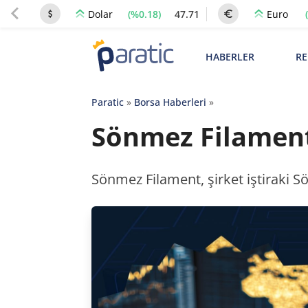
(%0.18)
47.71
Dolar
Euro
HABERLER
RE
Paratic
»
Borsa Haberleri
»
Sönmez Filament 
Sönmez Filament, şirket iştiraki Sö