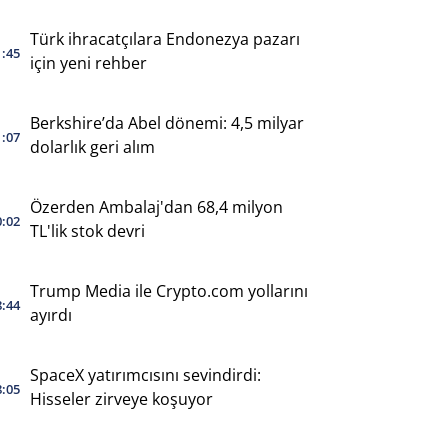
Türk ihracatçılara Endonezya pazarı
1:45
için yeni rehber
Berkshire’da Abel dönemi: 4,5 milyar
1:07
dolarlık geri alım
Özerden Ambalaj'dan 68,4 milyon
0:02
TL'lik stok devri
Trump Media ile Crypto.com yollarını
8:44
ayırdı
SpaceX yatırımcısını sevindirdi:
8:05
Hisseler zirveye koşuyor