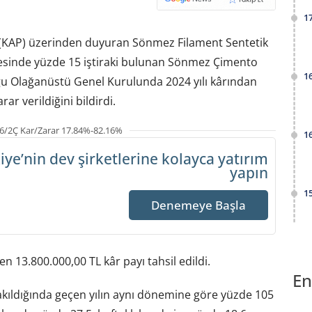
1
(KAP) üzerinden duyuran Sönmez Filament Sentetik
ayesinde yüzde 15 iştiraki bulunan Sönmez Çimento
1
ğu Olağanüstü Genel Kurulunda 2024 yılı kârından
ar verildiğini bildirdi.
6/2Ç Kar/Zarar 17.84%-82.16%
1
iye’nin dev şirketlerine
kolayca yatırım
yapın
1
Denemeye Başla
en 13.800.000,00 TL kâr payı tahsil edildi.
En
akıldığında geçen yılın aynı dönemine göre yüzde 105