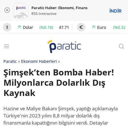
Paratic Haber: Ekonomi, Finans
İNDİR
RSS Interactive
(%0.18)
47.71
(%0.32)
Dolar
Euro
Paratic
»
Ekonomi Haberleri
»
Şimşek’ten Bomba Haber!
Milyonlarca Dolarlık Dış
Kaynak
Hazine ve Maliye Bakanı Şimşek, yaptığı açıklamayla
Türkiye'nin 2023 yılını 8,8 milyar dolarlık dış
finansmanla kapattığının bilgisini verdi. Detaylar