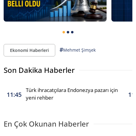
#
Mehmet Şimşek
Ekonomi Haberleri
Son Dakika Haberler
Türk ihracatçılara Endonezya pazarı için
11:45
11
yeni rehber
En Çok Okunan Haberler