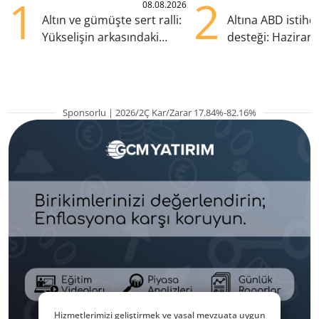
1
2
08.08.2026
Altın ve gümüşte sert ralli:
Altına ABD istih
Yükselişin arkasındaki
desteği: Haziran
kritik etkenler
yana en yüksek s
Sponsorlu | 2026/2Ç Kar/Zarar 17.84%-82.16%
Hizmetlerimizi geliştirmek ve yasal mevzuata uygun