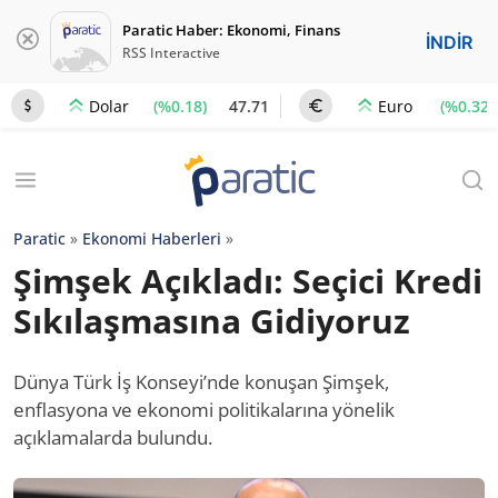
Paratic Haber: Ekonomi, Finans
İNDİR
RSS Interactive
(%0.18)
47.71
(%0.32)
Dolar
Euro
Paratic
»
Ekonomi Haberleri
»
Şimşek Açıkladı: Seçici Kredi
Sıkılaşmasına Gidiyoruz
Dünya Türk İş Konseyi’nde konuşan Şimşek,
enflasyona ve ekonomi politikalarına yönelik
açıklamalarda bulundu.