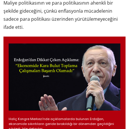
Maliye politikasının ve para politikasının ahenkli bir
şekilde gideceğini, çünkü enflasyonla mücadelenin
sadece para politikası üzerinden yürütülemeyeceğini
ifade etti.
Haliç Kongre Merkezi’nde açıklamalarda bulunan Erdoğan,
ekonomide sıkıntıların geride bırakıldığı bir dönemden geçildiğini
söyledi. İşte detaylar;