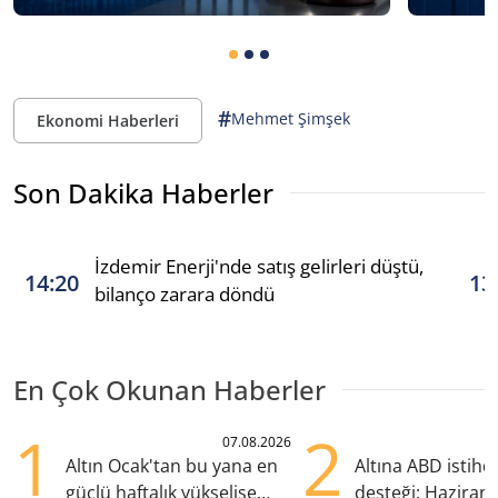
#
Mehmet Şimşek
Ekonomi Haberleri
Son Dakika Haberler
İzdemir Enerji'nde satış gelirleri düştü,
14:20
13
bilanço zarara döndü
En Çok Okunan Haberler
1
2
07.08.2026
Altın Ocak'tan bu yana en
Altına ABD istih
güçlü haftalık yükselişe
desteği: Haziran