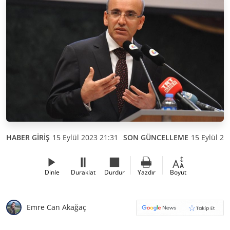
HABER GİRİŞ
15 Eylül 2023 21:31
SON GÜNCELLEME
15 Eylül 20
Dinle
Duraklat
Durdur
Yazdır
Boyut
Emre Can Akağaç