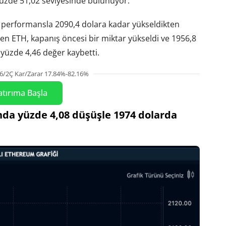
yüzde 51,02 seviyesinde bulunuyor.
r performansla 2090,4 dolara kadar yükseldikten
en ETH, kapanış öncesi bir miktar yükseldi ve 1956,8
yüzde 4,46 değer kaybetti.
6/2Ç Kar/Zarar 17.84%-82.16%
atırıma Başla
ında yüzde 4,08 düşüşle 1974 dolarda