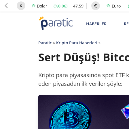
(%0.06)
47.59
Dolar
Euro
HABERLER
RE
Paratic
»
Kripto Para Haberleri
»
Sert Düşüş! Bitc
Kripto para piyasasında spot ETF
eden piyasadan ilk veriler şöyle: