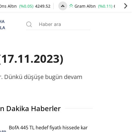
(%0.05)
4249.52
(%0.11)
6503.11
Ons Altın
Gram Altın
HA
ZLA
(17.11.2023)
ıyor. Dünkü düşüşe bugün devam
n Dakika Haberler
BofA 445 TL hedef fiyatlı hissede kar
2:59