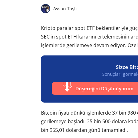
Aysun Taşlı
Kripto paralar spot ETF beklentileriyle gü
SEC’in spot ETH kararını ertelemesinin a
işlemlerde gerilemeye devam ediyor. Özell
Sizce Bit
Sonuçları görmek 
Düşeceğini Düşünüyorum
Bitcoin fiyatı dünkü işlemlerde 37 bin 98
gerilemeye başladı. 35 bin 500 dolara kada
bin 955,01 dolardan günü tamamladı.