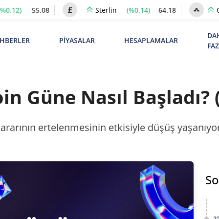
(%0.12)
55.08
(%0.14)
64.18
Sterlin
DA
HBERLER
PİYASALAR
HESAPLAMALAR
FA
oin Güne Nasıl Başladı? 
 kararının ertelenmesinin etkisiyle düşüş yaşan
So
2