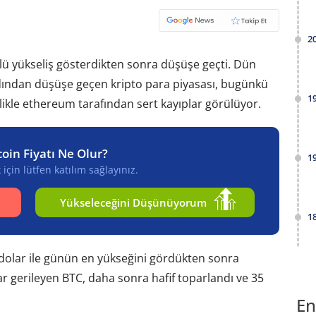
2
çlü yükseliş gösterdikten sonra düşüşe geçti. Dün
rdından düşüşe geçen kripto para piyasası, bugünkü
1
ikle ethereum tarafından sert kayıplar görülüyor.
coin Fiyatı Ne Olur?
1
için lütfen katılım sağlayınız.
Yükseleceğini Düşünüyorum
1
0 dolar ile günün en yükseğini gördükten sonra
r gerileyen BTC, daha sonra hafif toparlandı ve 35
En