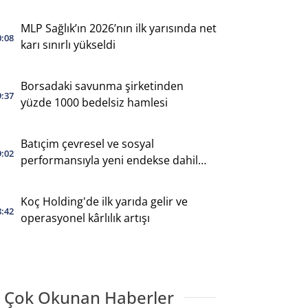
MLP Sağlık’ın 2026’nın ilk yarısında net
0:08
karı sınırlı yükseldi
Borsadaki savunma şirketinden
9:37
yüzde 1000 bedelsiz hamlesi
Batıçim çevresel ve sosyal
9:02
performansıyla yeni endekse dahil
oldu
Koç Holding'de ilk yarıda gelir ve
8:42
operasyonel kârlılık artışı
 Çok Okunan Haberler