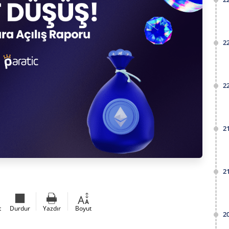
2
2
2
2
t
Durdur
Yazdır
Boyut
2