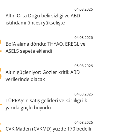
1
04.08.2026
Altın Orta Doğu belirsizliği ve ABD
istihdamı öncesi yükselişte
2
04.08.2026
BofA alıma döndü: THYAO, EREGL ve
ASELS sepete eklendi
3
05.08.2026
Altın güçleniyor: Gözler kritik ABD
verilerinde olacak
4
04.08.2026
TÜPRAŞ'ın satış gelirleri ve kârlılığı ilk
yarıda güçlü büyüdü
5
04.08.2026
CVK Maden (CVKMD) yüzde 170 bedelli