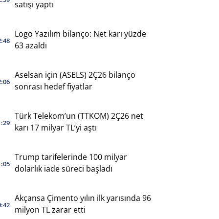
satışı yaptı
Logo Yazılım bilanço: Net karı yüzde
2:48
63 azaldı
Aselsan için (ASELS) 2Ç26 bilanço
2:06
sonrası hedef fiyatlar
Türk Telekom’un (TTKOM) 2Ç26 net
1:29
karı 17 milyar TL’yi aştı
Trump tarifelerinde 100 milyar
1:05
dolarlık iade süreci başladı
Akçansa Çimento yılın ilk yarısında 96
0:42
milyon TL zarar etti