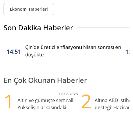
Ekonomi Haberleri
Son Dakika Haberler
Çin’de üretici enflasyonu Nisan sonrası en
14:51
12
düşükte
En Çok Okunan Haberler
1
2
08.08.2026
Altın ve gümüşte sert ralli:
Altına ABD istih
Yükselişin arkasındaki
desteği: Haziran
kritik etkenler
yana en yüksek s