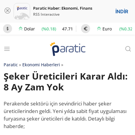
Paratic Haber: Ekonomi, Finans
İNDİR
RSS Interactive
(%0.18)
47.71
(%0.32)
Dolar
Euro
Paratic
»
Ekonomi Haberleri
»
Şeker Üreticileri Karar Aldı:
8 Ay Zam Yok
Perakende sektörü için sevindirici haber şeker
üreticilerinden geldi. Yeni yılda sabit fiyat uygulaması
furyasına şeker üreticileri de katıldı. Detaylı bilgi
haberde;