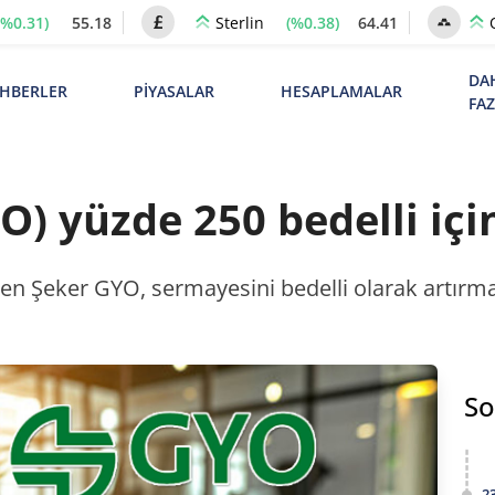
(%0.31)
55.18
(%0.38)
64.41
Sterlin
DA
HBERLER
PİYASALAR
HESAPLAMALAR
FA
) yüzde 250 bedelli içi
 Şeker GYO, sermayesini bedelli olarak artırmak
So
2