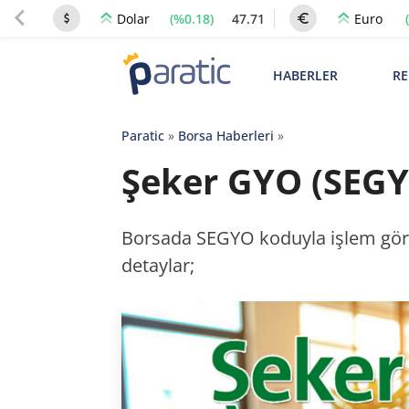
(%0.18)
47.71
Dolar
Euro
HABERLER
RE
Paratic
»
Borsa Haberleri
»
Şeker GYO (SEGYO
Borsada SEGYO koduyla işlem gören
detaylar;