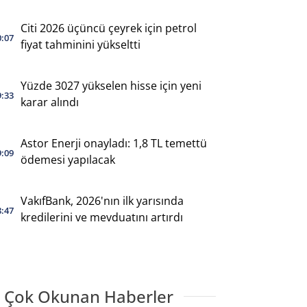
Citi 2026 üçüncü çeyrek için petrol
0:07
fiyat tahminini yükseltti
Yüzde 3027 yükselen hisse için yeni
9:33
karar alındı
Astor Enerji onayladı: 1,8 TL temettü
9:09
ödemesi yapılacak
VakıfBank, 2026'nın ilk yarısında
8:47
kredilerini ve mevduatını artırdı
 Çok Okunan Haberler