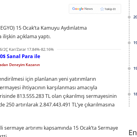
2
 (SEGYO) 15 Ocak’ta Kamuyu Aydınlatma
ilişkin açıklama yaptı.
1
6/2Ç Kar/Zarar 17.84%-82.16%
0$ Sanal Para ile
madan Deneyim Kazanın
1
endirilmesi için planlanan yeni yatırımların
sermayesi ihtiyacının karşılanması amacıyla
1
erisinde 813.555.283 TL olan çıkarılmış sermayesinin
 250 artırılarak 2.847.443.491 TL’ye çıkarılmasına
elli sermaye artırımı kapsamında 15 Ocak’ta Sermaye
En
tti.