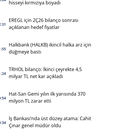
hisseyi kırmızıya boyadı
EREGL için 2Ç26 bilanço sonrası
2:31
açıklanan hedef fiyatlar
Halkbank (HALKB) ikincil halka arz için
1:55
düğmeye bastı
TRHOL bilanço: İkinci çeyrekte 4,5
1:24
milyar TL net kar açıkladı
Hat-San Gemi yılın ilk yarısında 370
0:54
milyon TL zarar etti
İş Bankası’nda üst düzey atama: Cahit
0:34
Çınar genel müdür oldu