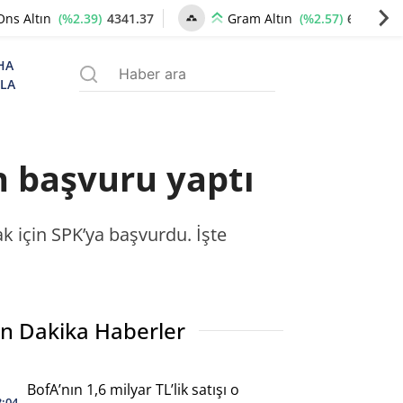
(%2.39)
4341.37
(%2.57)
6659.77
Ons Altın
Gram Altın
HA
ZLA
n başvuru yaptı
 için SPK’ya başvurdu. İşte
n Dakika Haberler
BofA’nın 1,6 milyar TL’lik satışı o
3:04