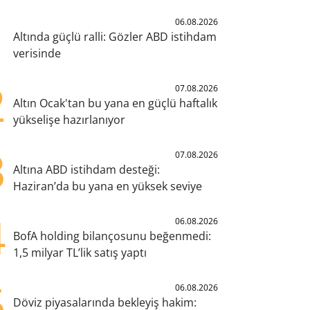
1
06.08.2026
Altında güçlü ralli: Gözler ABD istihdam
verisinde
2
07.08.2026
Altın Ocak'tan bu yana en güçlü haftalık
yükselişe hazırlanıyor
3
07.08.2026
Altına ABD istihdam desteği:
Haziran’da bu yana en yüksek seviye
4
06.08.2026
BofA holding bilançosunu beğenmedi:
1,5 milyar TL’lik satış yaptı
5
06.08.2026
Döviz piyasalarında bekleyiş hakim: