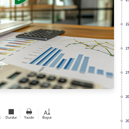
2
2
2
2
t
Durdur
Yazdır
Boyut
2