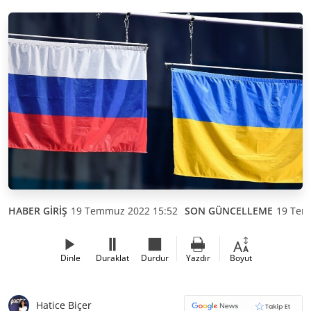
HABER GİRİŞ
19 Temmuz 2022 15:52
SON GÜNCELLEME
19 Tem
Dinle
Duraklat
Durdur
Yazdır
Boyut
Hatice Biçer