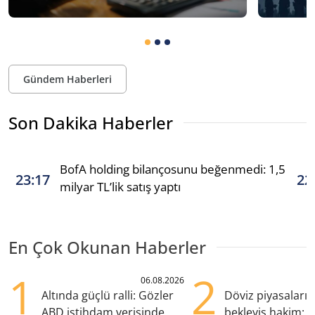
Gündem Haberleri
Son Dakika Haberler
BofA holding bilançosunu beğenmedi: 1,5
23:17
22
milyar TL’lik satış yaptı
En Çok Okunan Haberler
1
2
06.08.2026
Altında güçlü ralli: Gözler
Döviz piyasaları
ABD istihdam verisinde
bekleyiş hakim: Y