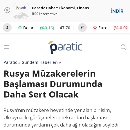
Paratic Haber: Ekonomi, Finans
İNDİR
RSS Interactive
(%0.16)
47.70
(%-0.02)
Dolar
Euro
Paratic
»
Gündem Haberleri
»
Rusya Müzakerelerin
Başlaması Durumunda
Daha Sert Olacak
Rusya’nın müzakere heyetinde yer alan bir isim,
Ukrayna ile görüşmelerin tekrardan başlaması
durumunda şartların çok daha ağır olacağını söyledi.