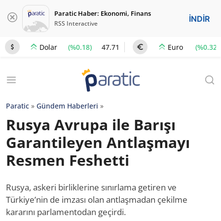
Paratic Haber: Ekonomi, Finans
İNDİR
RSS Interactive
(%0.18)
47.71
(%0.32)
Dolar
Euro
Paratic
»
Gündem Haberleri
»
Rusya Avrupa ile Barışı
Garantileyen Antlaşmayı
Resmen Feshetti
Rusya, askeri birliklerine sınırlama getiren ve
Türkiye’nin de imzası olan antlaşmadan çekilme
kararını parlamentodan geçirdi.