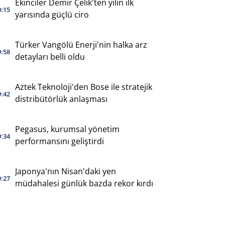
Ekinciler Demir Çelik'ten yılın ilk
0:15
yarısında güçlü ciro
Türker Vangölü Enerji'nin halka arz
9:58
detayları belli oldu
Aztek Teknoloji'den Bose ile stratejik
9:42
distribütörlük anlaşması
Pegasus, kurumsal yönetim
9:34
performansını geliştirdi
Japonya'nın Nisan'daki yen
9:27
müdahalesi günlük bazda rekor kırdı