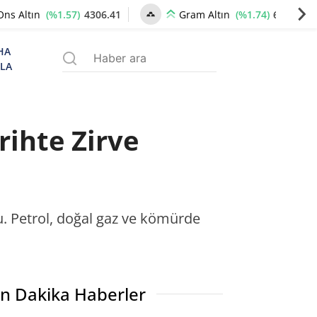
(%1.57)
4306.41
(%1.74)
6605.44
Ons Altın
Gram Altın
HA
ZLA
rihte Zirve
du. Petrol, doğal gaz ve kömürde
n Dakika Haberler