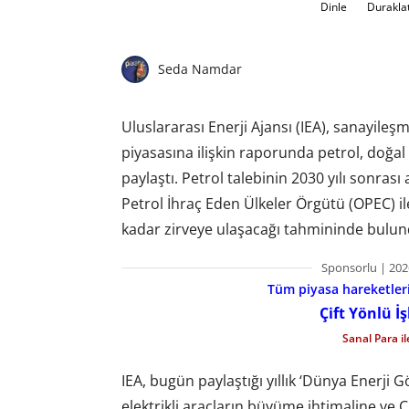
Dinle
Durakla
Seda Namdar
Uluslararası Enerji Ajansı (IEA), sanayileş
piyasasına ilişkin raporunda petrol, doğal 
paylaştı. Petrol talebinin 2030 yılı sonras
Petrol İhraç Eden Ülkeler Örgütü (OPEC) ile
kadar zirveye ulaşacağı tahmininde bulun
Sponsorlu | 202
Tüm piyasa hareketlerin
Çift Yönlü İ
Sanal Para i
IEA, bugün paylaştığı yıllık ‘Dünya Enerj
elektrikli araçların büyüme ihtimaline ve Ç