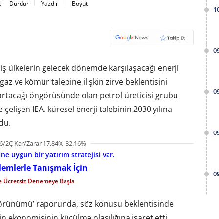
t
Durdur
Yazdır
Boyut
1
0
miş ülkelerin gelecek dönemde karşılaşacağı enerji
gaz ve kömür talebine ilişkin zirve beklentisini
0
ı artacağı öngörüsünde olan petrol üreticisi grubu
 çelişen IEA, küresel enerji talebinin 2030 yılına
du.
0
6/2Ç Kar/Zarar 17.84%-82.16%
e uygun bir yatırım stratejisi var.
şlemlerle Tanışmak İçin
0
le Ücretsiz Denemeye Başla
i Görünümü’ raporunda, söz konusu beklentisinde
in ekonomisinin küçülme olasılığına işaret etti.