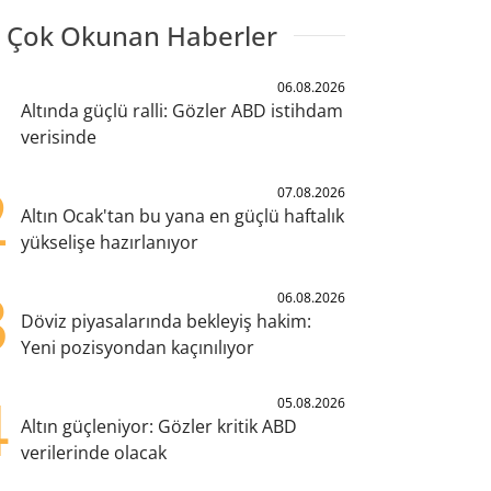
 Çok Okunan Haberler
1
06.08.2026
Altında güçlü ralli: Gözler ABD istihdam
verisinde
2
07.08.2026
Altın Ocak'tan bu yana en güçlü haftalık
yükselişe hazırlanıyor
3
06.08.2026
Döviz piyasalarında bekleyiş hakim:
Yeni pozisyondan kaçınılıyor
4
05.08.2026
Altın güçleniyor: Gözler kritik ABD
verilerinde olacak