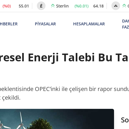
(%0)
55.01
(%0.01)
64.18
Sterlin
DA
HBERLER
PİYASALAR
HESAPLAMALAR
FA
esel Enerji Talebi Bu Ta
n beklentisinde OPEC’inki ile çelişen bir rapor sun
 çekildi.
So