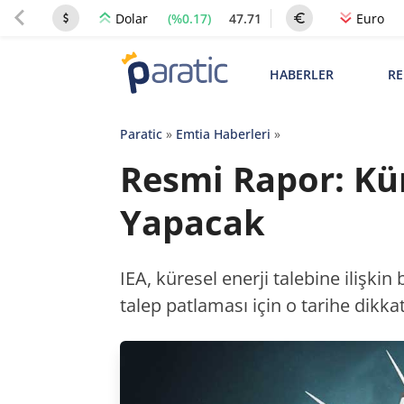
(%0.17)
47.71
Dolar
Euro
HABERLER
RE
Paratic
»
Emtia Haberleri
»
Resmi Rapor: Kür
Yapacak
IEA, küresel enerji talebine ilişki
talep patlaması için o tarihe dikkat