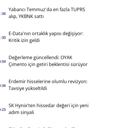
Yabancı Temmuz'da en fazla TUPRS
1:36
alıp, YKBNK sattı
E-Data'nın ortaklık yapısı değişiyor:
1:30
Kritik izin geldi
Değerleme güncellendi: OYAK
0:59
Çimento için getiri beklentisi sürüyor
Erdemir hisselerine olumlu revizyon:
0:36
Tavsiye yükseltildi
SK Hynix'ten hissedar değeri için yeni
0:25
adım sinyali