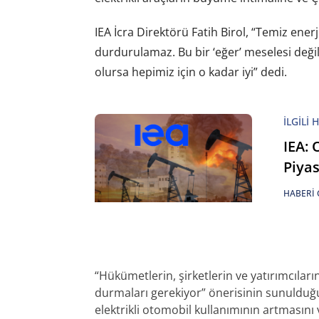
IEA İcra Direktörü Fatih Birol, “Temiz ene
durdurulamaz. Bu bir ‘eğer’ meselesi deği
olursa hepimiz için o kadar iyi” dedi.
İLGILI 
IEA: 
Piya
HABERI 
“Hükümetlerin, şirketlerin ve yatırımcıları
durmaları gerekiyor” önerisinin sunulduğu
elektrikli otomobil kullanımının artmasını v