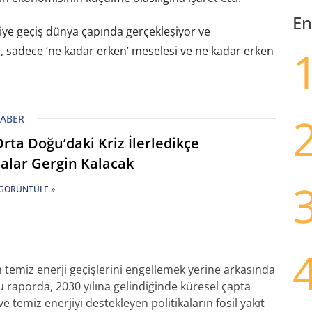
En
rjiye geçiş dünya çapında gerçekleşiyor ve
l, sadece ‘ne kadar erken’ meselesi ve ne kadar erken
HABER
Orta Doğu’daki Kriz İlerledikçe
salar Gergin Kalacak
GÖRÜNTÜLE »
n temiz enerji geçişlerini engellemek yerine arkasında
 raporda, 2030 yılına gelindiğinde küresel çapta
e temiz enerjiyi destekleyen politikaların fosil yakıt