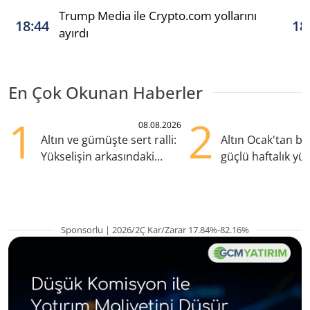
Trump Media ile Crypto.com yollarını
18:44
18
ayırdı
En Çok Okunan Haberler
1
2
08.08.2026
Altın ve gümüşte sert ralli:
Altın Ocak'tan b
Yükselişin arkasındaki
güçlü haftalık yük
kritik etkenler
hazırlanıyor
Sponsorlu | 2026/2Ç Kar/Zarar 17.84%-82.16%