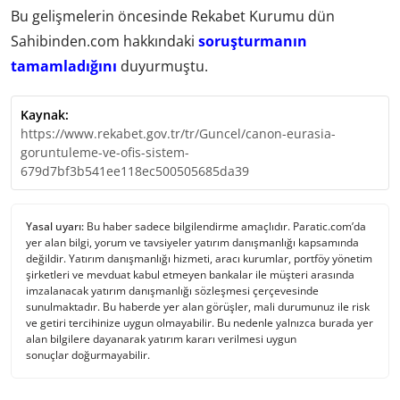
Bu gelişmelerin öncesinde Rekabet Kurumu dün
Sahibinden.com hakkındaki
soruşturmanın
tamamladığını
duyurmuştu.
Kaynak:
https://www.rekabet.gov.tr/tr/Guncel/canon-eurasia-
goruntuleme-ve-ofis-sistem-
679d7bf3b541ee118ec500505685da39
Yasal uyarı:
Bu haber sadece bilgilendirme amaçlıdır. Paratic.com’da
yer alan bilgi, yorum ve tavsiyeler yatırım danışmanlığı kapsamında
değildir. Yatırım danışmanlığı hizmeti, aracı kurumlar, portföy yönetim
şirketleri ve mevduat kabul etmeyen bankalar ile müşteri arasında
imzalanacak yatırım danışmanlığı sözleşmesi çerçevesinde
sunulmaktadır. Bu haberde yer alan görüşler, mali durumunuz ile risk
ve getiri tercihinize uygun olmayabilir. Bu nedenle yalnızca burada yer
alan bilgilere dayanarak yatırım kararı verilmesi uygun
sonuçlar doğurmayabilir.