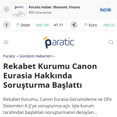
Paratic Haber: Ekonomi, Finans
İNDİR
RSS Interactive
(%0.18)
47.71
(%0.32)
Dolar
Euro
Paratic
»
Gündem Haberleri
»
Rekabet Kurumu Canon
Eurasia Hakkında
Soruşturma Başlattı
Rekabet Kurumu, Canon Eurasia Görüntüleme ve Ofis
Sistemleri A.Ş'ye soruşturma açtı. İşte kurum
tarafından başlatılan soruşturmanın detayları...