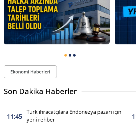
Ekonomi Haberleri
Son Dakika Haberler
Türk ihracatçılara Endonezya pazarı için
11:45
11
yeni rehber