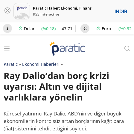
Paratic Haber: Ekonomi, Finans
İNDİR
RSS Interactive
(%0.18)
47.71
(%0.32)
Dolar
Euro
Paratic
»
Ekonomi Haberleri
»
Ray Dalio’dan borç krizi
uyarısı: Altın ve dijital
varlıklara yönelin
Küresel yatırımcı Ray Dalio, ABD'nin ve diğer büyük
ekonomilerin kontrolsüz artan borçlarının kağıt para
(fiat) sistemini tehdit ettiğini söyledi.