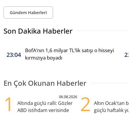
Gündem Haberleri
Son Dakika Haberler
BofA’nın 1,6 milyar TL’lik satışı o hisseyi
23:04
22
kırmızıya boyadı
En Çok Okunan Haberler
1
2
06.08.2026
Altında güçlü ralli: Gözler
Altın Ocak'tan b
ABD istihdam verisinde
güçlü haftalık yük
hazırlanıyor