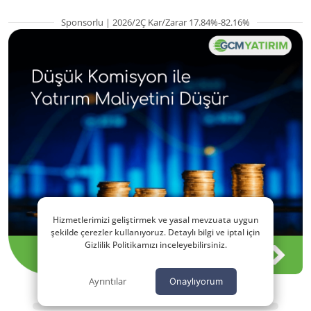
Sponsorlu | 2026/2Ç Kar/Zarar 17.84%-82.16%
Hizmetlerimizi geliştirmek ve yasal mevzuata uygun
şekilde çerezler kullanıyoruz. Detaylı bilgi ve iptal için
Gizlilik Politikamızı inceleyebilirsiniz.
Ayrıntılar
Onaylıyorum