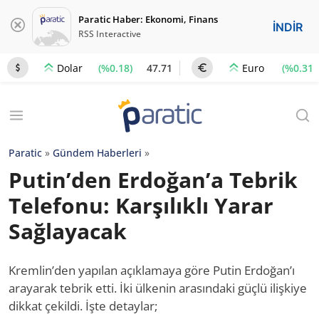
Paratic Haber: Ekonomi, Finans
İNDİR
RSS Interactive
(%0.18)
47.71
(%0.31)
Dolar
Euro
Paratic
»
Gündem Haberleri
»
Putin’den Erdoğan’a Tebrik
Telefonu: Karşılıklı Yarar
Sağlayacak
Kremlin’den yapılan açıklamaya göre Putin Erdoğan’ı
arayarak tebrik etti. İki ülkenin arasındaki güçlü ilişkiye
dikkat çekildi. İşte detaylar;