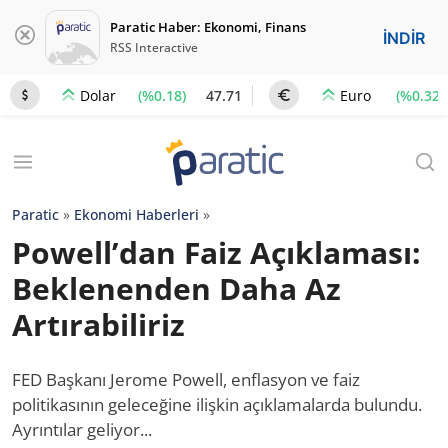
Paratic Haber: Ekonomi, Finans
İNDİR
RSS Interactive
(%0.18)
47.71
(%0.32)
Dolar
Euro
Paratic
»
Ekonomi Haberleri
»
Powell’dan Faiz Açıklaması:
Beklenenden Daha Az
Artırabiliriz
FED Başkanı Jerome Powell, enflasyon ve faiz
politikasının geleceğine ilişkin açıklamalarda bulundu.
Ayrıntılar geliyor...