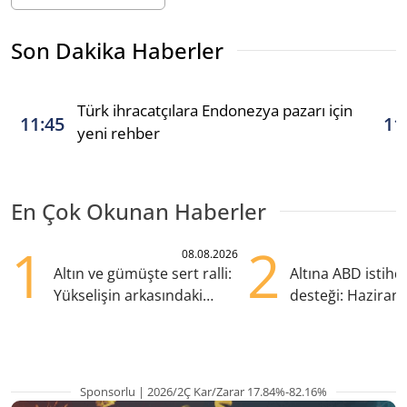
Son Dakika Haberler
Türk ihracatçılara Endonezya pazarı için
11:45
11
yeni rehber
En Çok Okunan Haberler
1
2
08.08.2026
Altın ve gümüşte sert ralli:
Altına ABD istih
Yükselişin arkasındaki
desteği: Haziran
kritik etkenler
yana en yüksek s
Sponsorlu | 2026/2Ç Kar/Zarar 17.84%-82.16%