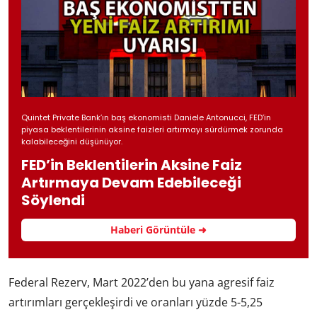
Quintet Private Bank’ın baş ekonomisti Daniele Antonucci, FED’in
piyasa beklentilerinin aksine faizleri artırmayı sürdürmek zorunda
kalabileceğini düşünüyor.
FED’in Beklentilerin Aksine Faiz
Artırmaya Devam Edebileceği
Söylendi
Haberi Görüntüle ➜
Federal Rezerv, Mart 2022’den bu yana agresif faiz
artırımları gerçekleşirdi ve oranları yüzde 5-5,25