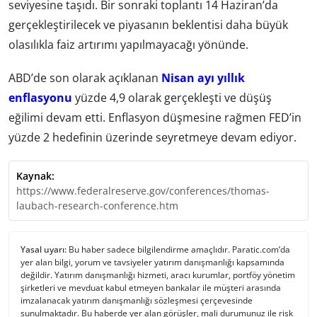
seviyesine taşıdı. Bir sonraki toplantı 14 Haziran’da
gerçekleştirilecek ve piyasanın beklentisi daha büyük
olasılıkla faiz artırımı yapılmayacağı yönünde.
ABD’de son olarak açıklanan
Nisan ayı yıllık
enflasyonu
yüzde 4,9 olarak gerçekleşti ve düşüş
eğilimi devam etti. Enflasyon düşmesine rağmen FED’in
yüzde 2 hedefinin üzerinde seyretmeye devam ediyor.
Kaynak:
https://www.federalreserve.gov/conferences/thomas-
laubach-research-conference.htm
Yasal uyarı:
Bu haber sadece bilgilendirme amaçlıdır. Paratic.com’da
yer alan bilgi, yorum ve tavsiyeler yatırım danışmanlığı kapsamında
değildir. Yatırım danışmanlığı hizmeti, aracı kurumlar, portföy yönetim
şirketleri ve mevduat kabul etmeyen bankalar ile müşteri arasında
imzalanacak yatırım danışmanlığı sözleşmesi çerçevesinde
sunulmaktadır. Bu haberde yer alan görüşler, mali durumunuz ile risk