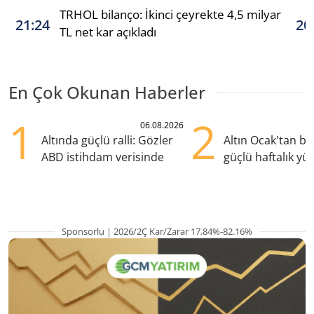
TRHOL bilanço: İkinci çeyrekte 4,5 milyar
21:24
20
TL net kar açıkladı
En Çok Okunan Haberler
1
2
06.08.2026
Altında güçlü ralli: Gözler
Altın Ocak'tan b
ABD istihdam verisinde
güçlü haftalık yük
hazırlanıyor
Sponsorlu | 2026/2Ç Kar/Zarar 17.84%-82.16%