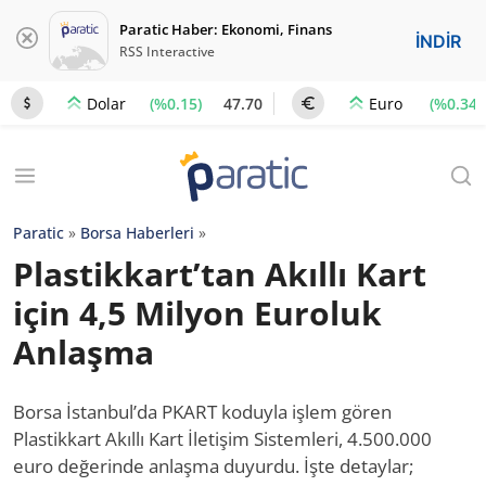
Paratic Haber: Ekonomi, Finans
İNDİR
RSS Interactive
(%0.15)
47.70
(%0.34)
Dolar
Euro
Paratic
»
Borsa Haberleri
»
Plastikkart’tan Akıllı Kart
için 4,5 Milyon Euroluk
Anlaşma
Borsa İstanbul’da PKART koduyla işlem gören
Plastikkart Akıllı Kart İletişim Sistemleri, 4.500.000
euro değerinde anlaşma duyurdu. İşte detaylar;