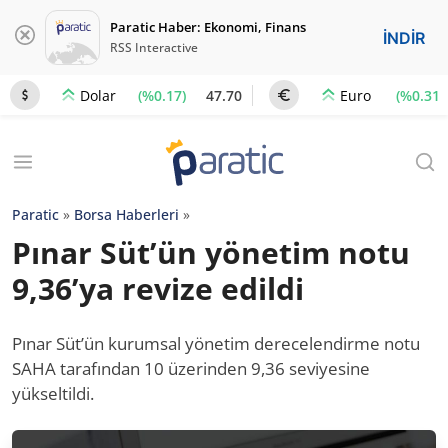
Paratic Haber: Ekonomi, Finans
İNDİR
RSS Interactive
(%0.17)
47.70
(%0.31)
Dolar
Euro
Paratic
»
Borsa Haberleri
»
Pınar Süt’ün yönetim notu
9,36’ya revize edildi
Pınar Süt’ün kurumsal yönetim derecelendirme notu
SAHA tarafından 10 üzerinden 9,36 seviyesine
yükseltildi.