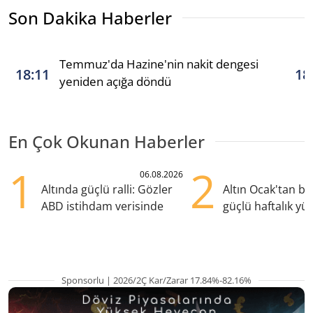
Son Dakika Haberler
Temmuz'da Hazine'nin nakit dengesi
18:11
18
yeniden açığa döndü
En Çok Okunan Haberler
1
2
06.08.2026
Altında güçlü ralli: Gözler
Altın Ocak'tan b
ABD istihdam verisinde
güçlü haftalık yük
hazırlanıyor
Sponsorlu | 2026/2Ç Kar/Zarar 17.84%-82.16%