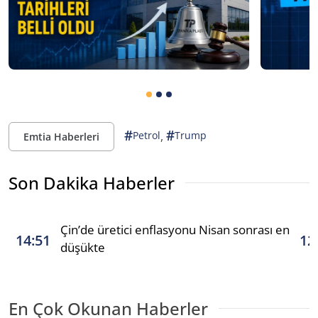
#
#
,
Petrol
Trump
Emtia Haberleri
Son Dakika Haberler
Çin’de üretici enflasyonu Nisan sonrası en
14:51
12
düşükte
En Çok Okunan Haberler