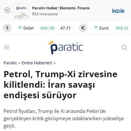
Paratic Haber: Ekonomi, Finans
İNDİR
RSS Interactive
(%0.18)
47.71
(%0.32)
Dolar
Euro
Paratic
»
Emtia Haberleri
»
Petrol, Trump-Xi zirvesine
kilitlendi: İran savaşı
endişesi sürüyor
Petrol fiyatları, Trump ile Xi arasında Pekin'de
gerçekleşen kritik görüşmeye odaklanırken yükselişe
geçti.