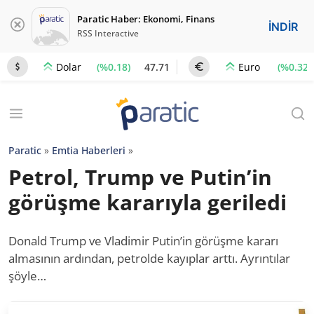
Paratic Haber: Ekonomi, Finans
İNDİR
RSS Interactive
(%0.18)
47.71
(%0.32)
Dolar
Euro
Paratic
»
Emtia Haberleri
»
Petrol, Trump ve Putin’in
görüşme kararıyla geriledi
Donald Trump ve Vladimir Putin’in görüşme kararı
almasının ardından, petrolde kayıplar arttı. Ayrıntılar
şöyle…