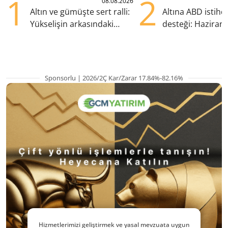
1
2
08.08.2026
Altın ve gümüşte sert ralli:
Altına ABD istih
Yükselişin arkasındaki
desteği: Haziran
kritik etkenler
yana en yüksek s
Sponsorlu | 2026/2Ç Kar/Zarar 17.84%-82.16%
Hizmetlerimizi geliştirmek ve yasal mevzuata uygun